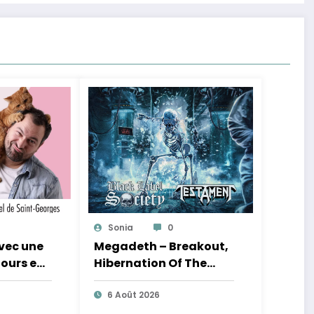
Sonia
0
avec une
Megadeth – Breakout,
jours en
Hibernation Of The
Nations Europe Tour
2027
6 Août 2026