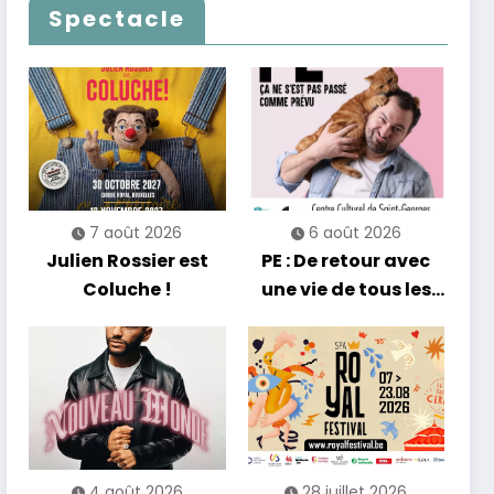
Francofolies au
qui passe… sans
Spectacle
Casino
jamais céder à la
nostalgie
7 août 2026
6 août 2026
Julien Rossier est
PE : De retour avec
Coluche !
une vie de tous les
jours en équilibre
4 août 2026
28 juillet 2026