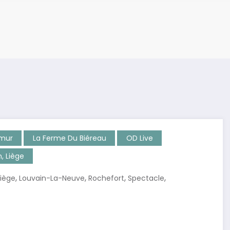
amur
La Ferme Du Biéreau
OD Live
, Liège
,
,
,
,
Liège
Louvain-La-Neuve
Rochefort
Spectacle