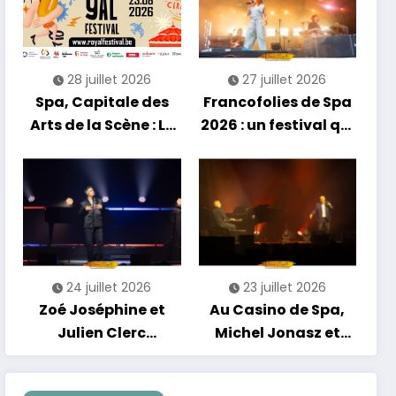
énergie reggae
28 juillet 2026
27 juillet 2026
Spa, Capitale des
Francofolies de Spa
Arts de la Scène : Le
2026 : un festival qui
Compte à Rebours
se réinvente entre
est Lancé !
nouveautés et
grands moments de
scène
24 juillet 2026
23 juillet 2026
Zoé Joséphine et
Au Casino de Spa,
Julien Clerc
Michel Jonasz et
clôturent en beauté
Alain Chamfort
Les Nuits
célèbrent le temps