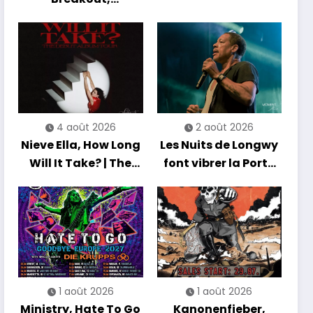
Hibernation Of The
Nations Europe Tour
2027
4 août 2026
2 août 2026
Nieve Ella, How Long
Les Nuits de Longwy
Will It Take? | The
font vibrer la Porte
Debut Album Tour
de France avec une
soirée entre
découvertes et
énergie reggae
1 août 2026
1 août 2026
Ministry, Hate To Go
Kanonenfieber,