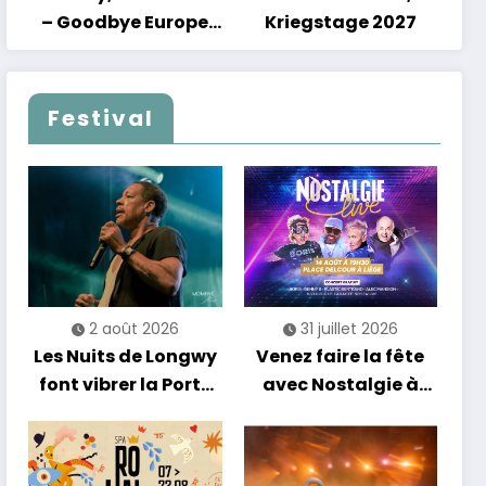
– Goodbye Europe
Kriegstage 2027
2027
Festival
2 août 2026
31 juillet 2026
Les Nuits de Longwy
Venez faire la fête
font vibrer la Porte
avec Nostalgie à
de France avec une
Liège !
soirée entre
découvertes et