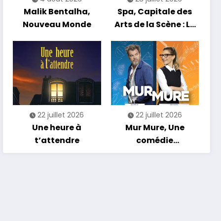
Malik Bentalha,
Spa, Capitale des
Nouveau Monde
Arts de la Scène : Le
Compte à Rebours
est Lancé !
22 juillet 2026
22 juillet 2026
Une heure à
Mur Mure, Une
t’attendre
comédie
romantique en
tournée