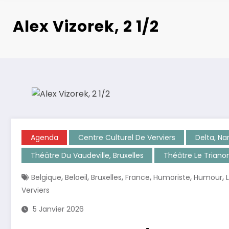
Alex Vizorek, 2 1/2
Agenda
Centre Culturel De Verviers
Delta, N
Théätre Du Vaudeville, Bruxelles
Théâtre Le Trianon
,
,
,
,
,
,
Belgique
Beloeil
Bruxelles
France
Humoriste
Humour
Verviers
5 Janvier 2026