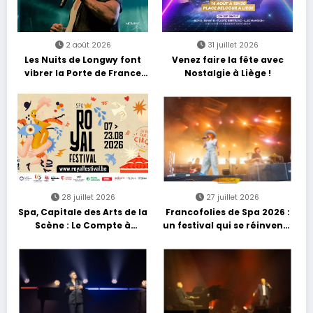
2 août 2026
31 juillet 2026
Les Nuits de Longwy font
Venez faire la fête avec
vibrer la Porte de France
Nostalgie à Liège !
avec une soirée entre
découvertes et énergie
reggae
28 juillet 2026
27 juillet 2026
Spa, Capitale des Arts de la
Francofolies de Spa 2026 :
Scène : Le Compte à
un festival qui se réinvente
Rebours est Lancé !
entre nouveautés et
grands moments de scène