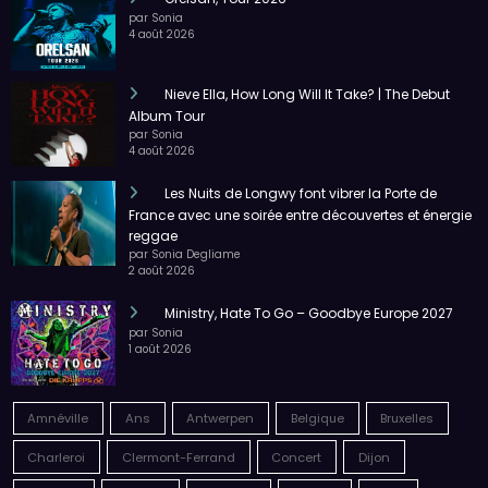
par Sonia
4 août 2026
Nieve Ella, How Long Will It Take? | The Debut
Album Tour
par Sonia
4 août 2026
Les Nuits de Longwy font vibrer la Porte de
France avec une soirée entre découvertes et énergie
reggae
par Sonia Degliame
2 août 2026
Ministry, Hate To Go – Goodbye Europe 2027
par Sonia
1 août 2026
Amnéville
Ans
Antwerpen
Belgique
Bruxelles
Charleroi
Clermont-Ferrand
Concert
Dijon