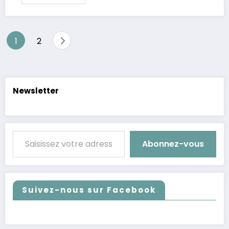
Pagination
1
2
des
publications
Newsletter
Saisissez votre adresse e-mail…
Abonnez-vous
Suivez-nous sur Facebook