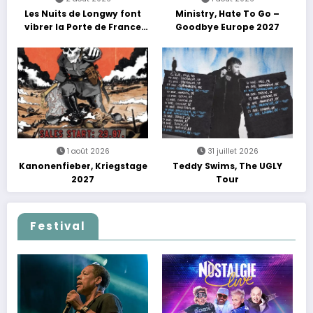
Les Nuits de Longwy font
Ministry, Hate To Go –
vibrer la Porte de France
Goodbye Europe 2027
avec une soirée entre
découvertes et énergie
reggae
1 août 2026
31 juillet 2026
Kanonenfieber, Kriegstage
Teddy Swims, The UGLY
2027
Tour
Festival