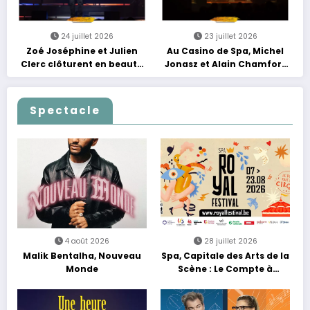
24 juillet 2026
23 juillet 2026
Zoé Joséphine et Julien
Au Casino de Spa, Michel
Clerc clôturent en beauté
Jonasz et Alain Chamfort
Les Nuits Francofolies au
célèbrent le temps qui
Casino
passe… sans jamais céder
à la nostalgie
Spectacle
4 août 2026
28 juillet 2026
Malik Bentalha, Nouveau
Spa, Capitale des Arts de la
Monde
Scène : Le Compte à
Rebours est Lancé !