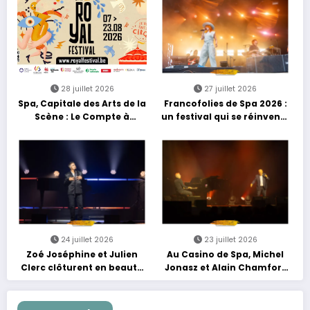
reggae
28 juillet 2026
27 juillet 2026
Spa, Capitale des Arts de la
Francofolies de Spa 2026 :
Scène : Le Compte à
un festival qui se réinvente
Rebours est Lancé !
entre nouveautés et
grands moments de scène
24 juillet 2026
23 juillet 2026
Zoé Joséphine et Julien
Au Casino de Spa, Michel
Clerc clôturent en beauté
Jonasz et Alain Chamfort
Les Nuits Francofolies au
célèbrent le temps qui
Casino
passe… sans jamais céder
à la nostalgie