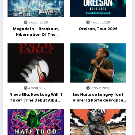
6 août 2026
4 août 2026
Megadeth – Breakout,
Orelsan, Tour 2026
Hibernation Of The
Nations Europe Tour 2027
4 août 2026
2 août 2026
Nieve Ella, How Long Will It
Les Nuits de Longwy font
Take? | The Debut Album
vibrer la Porte de France
Tour
avec une soirée entre
découvertes et énergie
reggae