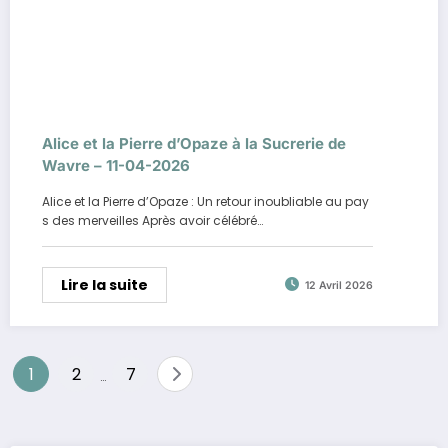
Alice et la Pierre d’Opaze à la Sucrerie de
Wavre – 11-04-2026
Alice et la Pierre d’Opaze : Un retour inoubliable au pay
s des merveilles Après avoir célébré…
Lire la suite
12 Avril 2026
Pagination
1
2
7
…
des
publications