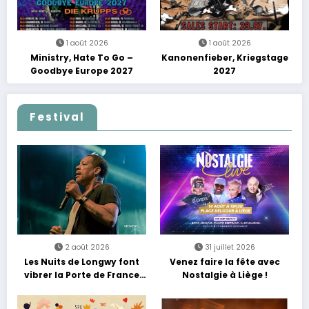
1 août 2026
1 août 2026
Ministry, Hate To Go –
Kanonenfieber, Kriegstage
Goodbye Europe 2027
2027
Festival
2 août 2026
31 juillet 2026
Les Nuits de Longwy font
Venez faire la fête avec
vibrer la Porte de France
Nostalgie à Liège !
avec une soirée entre
découvertes et énergie