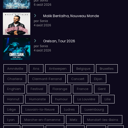
par Sonia
6 août 2026
Malik Bentalha, Nouveau Monde
par Sonia
4 août 2026
Orelsan, Tour 2026
par Sonia
4 août 2026
Amnéville
Ans
Antwerpen
Belgique
Bruxelles
Charleroi
Clermont-Ferrand
Concert
Dijon
Enghien
Festival
Florange
France
Gent
Hannut
Humoriste
humour
La Louvière
Lille
Liège
Louvain-la-Neuve
Ludres
Luxembourg
Lyon
Marche-en-Famenne
Metz
Mondorf-les-Bains