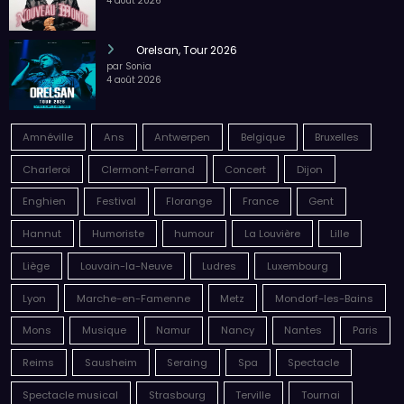
4 août 2026
Orelsan, Tour 2026
par Sonia
4 août 2026
Amnéville
Ans
Antwerpen
Belgique
Bruxelles
Charleroi
Clermont-Ferrand
Concert
Dijon
Enghien
Festival
Florange
France
Gent
Hannut
Humoriste
humour
La Louvière
Lille
Liège
Louvain-la-Neuve
Ludres
Luxembourg
Lyon
Marche-en-Famenne
Metz
Mondorf-les-Bains
Mons
Musique
Namur
Nancy
Nantes
Paris
Reims
Sausheim
Seraing
Spa
Spectacle
Spectacle musical
Strasbourg
Terville
Tournai