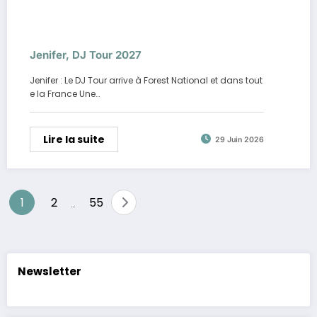
Jenifer, DJ Tour 2027
Jenifer : Le DJ Tour arrive à Forest National et dans tout
e la France Une…
Lire la suite
29 Juin 2026
Pagination
1
2
55
…
des
publications
Newsletter