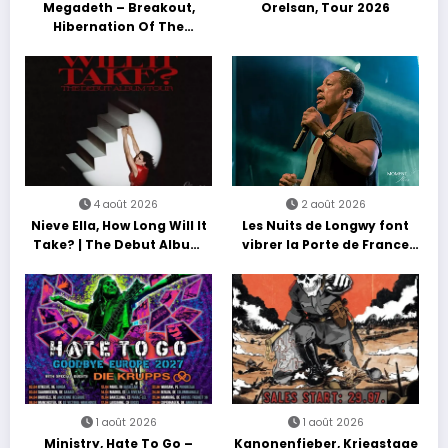
Megadeth – Breakout,
Orelsan, Tour 2026
Hibernation Of The
Nations Europe Tour 2027
4 août 2026
2 août 2026
Nieve Ella, How Long Will It
Les Nuits de Longwy font
Take? | The Debut Album
vibrer la Porte de France
Tour
avec une soirée entre
découvertes et énergie
reggae
1 août 2026
1 août 2026
Ministry, Hate To Go –
Kanonenfieber, Kriegstage