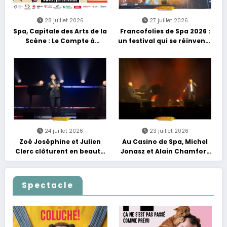
28 juillet 2026
27 juillet 2026
Spa, Capitale des Arts de la
Francofolies de Spa 2026 :
Scène : Le Compte à
un festival qui se réinvente
Rebours est Lancé !
entre nouveautés et
grands moments de scène
24 juillet 2026
23 juillet 2026
Zoé Joséphine et Julien
Au Casino de Spa, Michel
Clerc clôturent en beauté
Jonasz et Alain Chamfort
Les Nuits Francofolies au
célèbrent le temps qui
Casino
passe… sans jamais céder
à la nostalgie
Spectacle