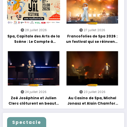
28 juillet 2026
27 juillet 2026
Spa, Capitale des Arts de la
Francofolies de Spa 2026 :
Scène : Le Compte à
un festival qui se réinvente
Rebours est Lancé !
entre nouveautés et
grands moments de scène
24 juillet 2026
23 juillet 2026
Zoé Joséphine et Julien
Au Casino de Spa, Michel
Clerc clôturent en beauté
Jonasz et Alain Chamfort
Les Nuits Francofolies au
célèbrent le temps qui
Casino
passe… sans jamais céder
à la nostalgie
Spectacle