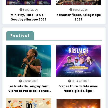
1 août 2026
1 août 2026
Ministry, Hate To Go –
Kanonenfieber, Kriegstage
Goodbye Europe 2027
2027
Festival
2 août 2026
31 juillet 2026
Les Nuits de Longwy font
Venez faire la fête avec
vibrer la Porte de France
Nostalgie à Liège !
avec une soirée entre
découvertes et énergie
reggae