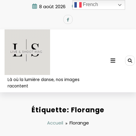
Aller
French
8 août 2026
5:07:39 PM
au
contenu
Là où la lumière danse, nos images
racontent
Étiquette: Florange
Accueil
Florange