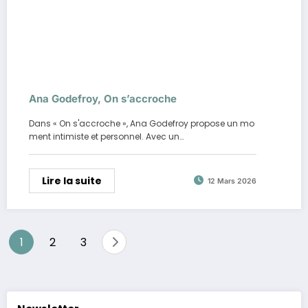
Ana Godefroy, On s’accroche
Dans « On s'accroche », Ana Godefroy propose un mo
ment intimiste et personnel. Avec un…
Lire la suite
12 Mars 2026
Pagination
1
2
3
des
publications