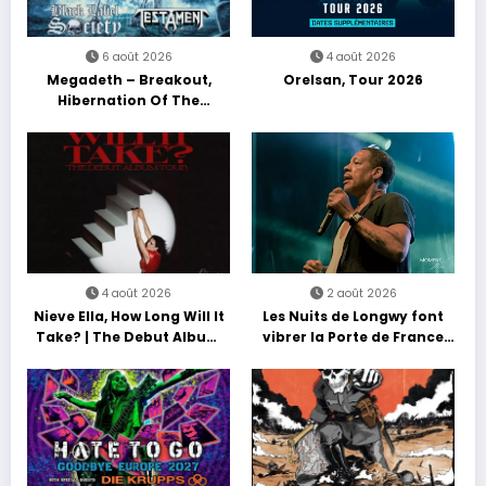
6 août 2026
4 août 2026
Megadeth – Breakout,
Orelsan, Tour 2026
Hibernation Of The
Nations Europe Tour 2027
4 août 2026
2 août 2026
Nieve Ella, How Long Will It
Les Nuits de Longwy font
Take? | The Debut Album
vibrer la Porte de France
Tour
avec une soirée entre
découvertes et énergie
reggae