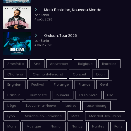
Malik Bentalha, Nouveau Monde
par Sonia
4 août 2026
Orelsan, Tour 2026
par Sonia
4 août 2026
Amnéville
Ans
Antwerpen
Belgique
Bruxelles
Charleroi
Clermont-Ferrand
Concert
Dijon
Enghien
Festival
Florange
France
Gent
Hannut
Humoriste
humour
La Louvière
Lille
Liège
Louvain-la-Neuve
Ludres
Luxembourg
Lyon
Marche-en-Famenne
Metz
Mondorf-les-Bains
Mons
Musique
Namur
Nancy
Nantes
Paris