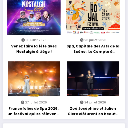
découvertes et énergie
reggae
31 juillet 2026
28 juillet 2026
Venez faire la fête avec
Spa, Capitale des Arts de la
Nostalgie à Liège !
Scène : Le Compte à
Rebours est Lancé !
27 juillet 2026
24 juillet 2026
Francofolies de Spa 2026 :
Zoé Joséphine et Julien
un festival qui se réinvente
Clerc clôturent en beauté
entre nouveautés et
Les Nuits Francofolies au
grands moments de scène
Casino