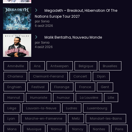
Megadeth – Breakout, Hibernation Of The
Nations Europe Tour 2027
par Sonia
6 août 2026
Malik Bentalha, Nouveau Monde
par Sonia
4 août 2026
Amnéville
Ans
Antwerpen
Belgique
Bruxelles
Charleroi
Clermont-Ferrand
Concert
Dijon
Enghien
Festival
Florange
France
Gent
Hannut
Humoriste
humour
La Louvière
Lille
Liège
Louvain-la-Neuve
Ludres
Luxembourg
Lyon
Marche-en-Famenne
Metz
Mondorf-les-Bains
Mons
Musique
Namur
Nancy
Nantes
Paris