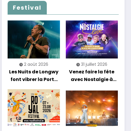
Festival
2 août 2026
31 juillet 2026
Les Nuits de Longwy
Venez faire la fête
font vibrer la Porte
avec Nostalgie à
de France avec une
Liège !
soirée entre
découvertes et
énergie reggae