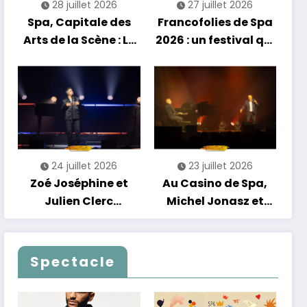
28 juillet 2026
27 juillet 2026
Spa, Capitale des
Francofolies de Spa
Arts de la Scène : Le
2026 : un festival qui
Compte à Rebours
se réinvente entre
est Lancé !
nouveautés et
grands moments de
scène
24 juillet 2026
23 juillet 2026
Zoé Joséphine et
Au Casino de Spa,
Julien Clerc
Michel Jonasz et
clôturent en beauté
Alain Chamfort
Les Nuits
célèbrent le temps
Francofolies au
qui passe… sans
Spectacle
Casino
jamais céder à la
nostalgie