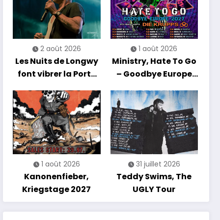
2 août 2026
1 août 2026
Les Nuits de Longwy
Ministry, Hate To Go
font vibrer la Porte
– Goodbye Europe
de France avec une
2027
soirée entre
découvertes et
énergie reggae
1 août 2026
31 juillet 2026
Kanonenfieber,
Teddy Swims, The
Kriegstage 2027
UGLY Tour