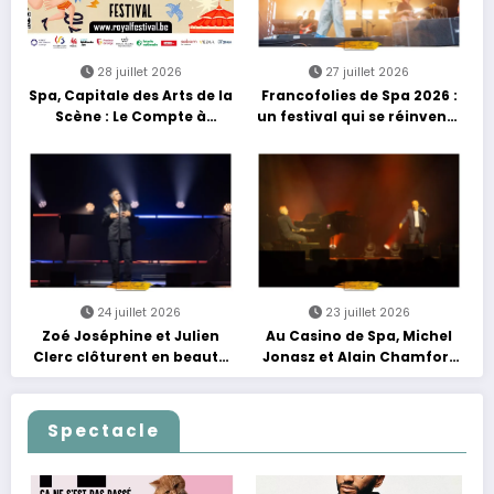
28 juillet 2026
27 juillet 2026
Spa, Capitale des Arts de la
Francofolies de Spa 2026 :
Scène : Le Compte à
un festival qui se réinvente
Rebours est Lancé !
entre nouveautés et
grands moments de scène
24 juillet 2026
23 juillet 2026
Zoé Joséphine et Julien
Au Casino de Spa, Michel
Clerc clôturent en beauté
Jonasz et Alain Chamfort
Les Nuits Francofolies au
célèbrent le temps qui
Casino
passe… sans jamais céder
à la nostalgie
Spectacle