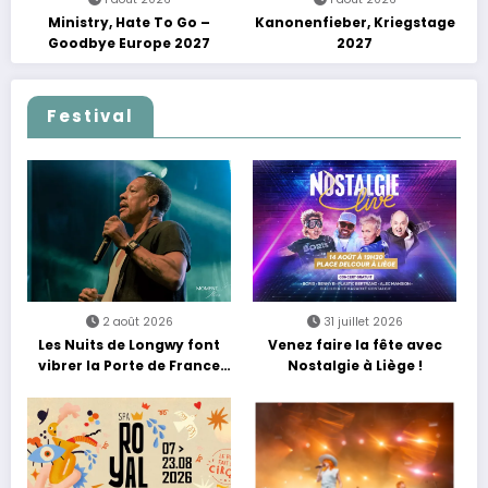
Ministry, Hate To Go –
Kanonenfieber, Kriegstage
Goodbye Europe 2027
2027
Festival
2 août 2026
31 juillet 2026
Les Nuits de Longwy font
Venez faire la fête avec
vibrer la Porte de France
Nostalgie à Liège !
avec une soirée entre
découvertes et énergie
reggae