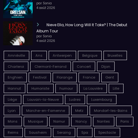
par Sonia
4 août 2026
Nieve Ella, How Long Will It Take? | The Debut
Album Tour
par Sonia
4 août 2026
Amnéville
Ans
Antwerpen
Belgique
Bruxelles
Charleroi
Clermont-Ferrand
Concert
Dijon
Enghien
Festival
Florange
France
Gent
Hannut
Humoriste
humour
La Louvière
Lille
Liège
Louvain-la-Neuve
Ludres
Luxembourg
Lyon
Marche-en-Famenne
Metz
Mondorf-les-Bains
Mons
Musique
Namur
Nancy
Nantes
Paris
Reims
Sausheim
Seraing
Spa
Spectacle