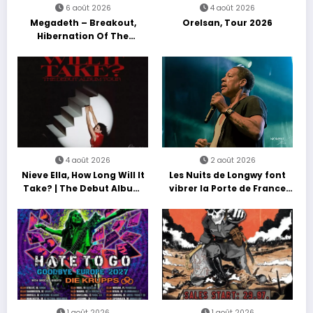
6 août 2026
4 août 2026
Megadeth – Breakout,
Orelsan, Tour 2026
Hibernation Of The
Nations Europe Tour 2027
4 août 2026
2 août 2026
Nieve Ella, How Long Will It
Les Nuits de Longwy font
Take? | The Debut Album
vibrer la Porte de France
Tour
avec une soirée entre
découvertes et énergie
reggae
1 août 2026
1 août 2026