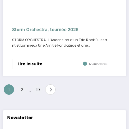
Storm Orchestra, tournée 2026
STORM ORCHESTRA : L’Ascension d’un Trio Rock Puissa
nt et Lumineux Une Amitié Fondatrice et une…
Lire la suite
17 Juin 2026
Pagination
1
2
17
…
des
publications
Newsletter