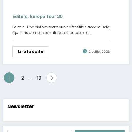
Editors, Europe Tour 20
Editors : Une histoire d’amour indéfectible avec la Belg
ique Une complicité naturelle et durable La…
Lire la suite
2 Juillet 2026
Pagination
1
2
19
…
des
publications
Newsletter
Saisissez votre adresse e-mail…