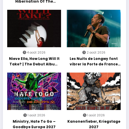
Hibernation Of The
Nations Europe Tour 2027
4 août 2026
2 août 2026
Nieve Ella, How Long Will It
Les Nuits de Longwy font
Take? | The Debut Album
vibrer la Porte de France
Tour
avec une soirée entre
découvertes et énergie
reggae
1 août 2026
1 août 2026
Ministry, Hate To Go –
Kanonenfieber, Kriegstage
Goodbye Europe 2027
2027