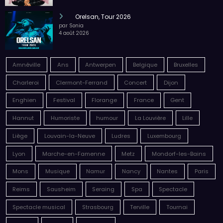
Orelsan, Tour 2026
par Sonia
4 août 2026
Amnéville
Ans
Antwerpen
Belgique
Bruxelles
Charleroi
Clermont-Ferrand
Concert
Dijon
Enghien
Festival
Florange
France
Gent
Hannut
Humoriste
humour
La Louvière
Lille
Liège
Louvain-la-Neuve
Ludres
Luxembourg
Lyon
Marche-en-Famenne
Metz
Mondorf-les-Bains
Mons
Musique
Namur
Nancy
Nantes
Paris
Reims
Sausheim
Seraing
Spa
Spectacle
Spectacle musical
Strasbourg
Terville
Tournai