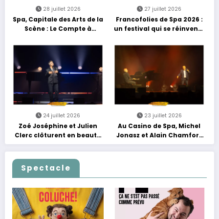
28 juillet 2026
27 juillet 2026
Spa, Capitale des Arts de la
Francofolies de Spa 2026 :
Scène : Le Compte à
un festival qui se réinvente
Rebours est Lancé !
entre nouveautés et
grands moments de scène
24 juillet 2026
23 juillet 2026
Zoé Joséphine et Julien
Au Casino de Spa, Michel
Clerc clôturent en beauté
Jonasz et Alain Chamfort
Les Nuits Francofolies au
célèbrent le temps qui
Casino
passe… sans jamais céder
à la nostalgie
Spectacle