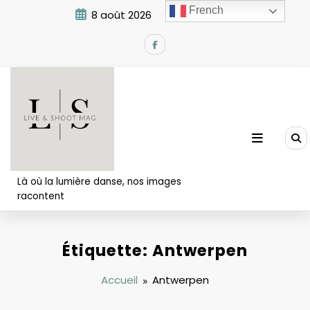
Aller
French
8 août 2026
3:31:16 AM
au
contenu
Là où la lumière danse, nos images
racontent
Étiquette: Antwerpen
Accueil
Antwerpen