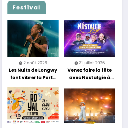
Festival
2 août 2026
31 juillet 2026
Les Nuits de Longwy
Venez faire la fête
font vibrer la Porte
avec Nostalgie à
de France avec une
Liège !
soirée entre
découvertes et
énergie reggae