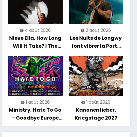
4 août 2026
2 août 2026
Nieve Ella, How Long
Les Nuits de Longwy
Will It Take? | The
font vibrer la Porte
Debut Album Tour
de France avec une
soirée entre
découvertes et
énergie reggae
1 août 2026
1 août 2026
Ministry, Hate To Go
Kanonenfieber,
– Goodbye Europe
Kriegstage 2027
2027