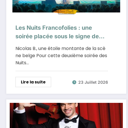
Les Nuits Francofolies : une
soirée placée sous le signe de
l’émotion avec Nicolas B. et
Nicolas B., une étoile montante de la scè
Laurent Voulzy
ne belge Pour cette deuxième soirée des
Nuits…
Lire la suite
23 Juillet 2026