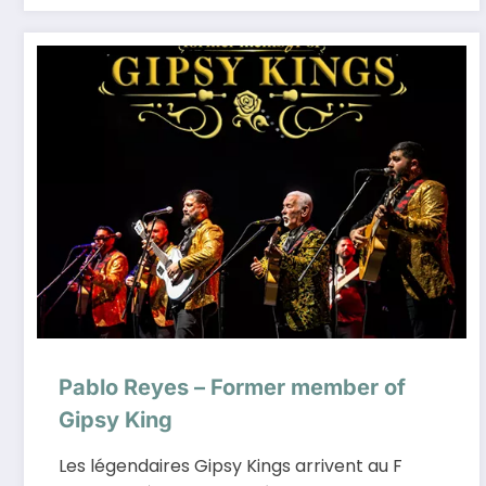
Pablo Reyes – Former member of
Gipsy King
Les légendaires Gipsy Kings arrivent au F