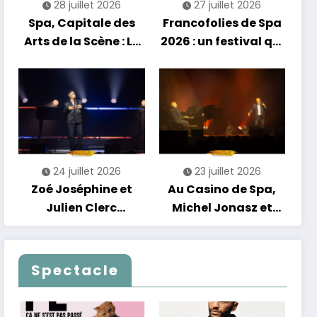
28 juillet 2026
27 juillet 2026
Spa, Capitale des
Francofolies de Spa
Arts de la Scène : Le
2026 : un festival qui
Compte à Rebours
se réinvente entre
est Lancé !
nouveautés et
grands moments de
scène
24 juillet 2026
23 juillet 2026
Zoé Joséphine et
Au Casino de Spa,
Julien Clerc
Michel Jonasz et
clôturent en beauté
Alain Chamfort
Les Nuits
célèbrent le temps
Francofolies au
qui passe… sans
Spectacle
Casino
jamais céder à la
nostalgie