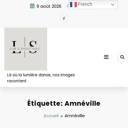
Aller
French
9 août 2026
10:31:34 AM
au
contenu
Là où la lumière danse, nos images
racontent
Étiquette: Amnéville
Accueil
Amnéville