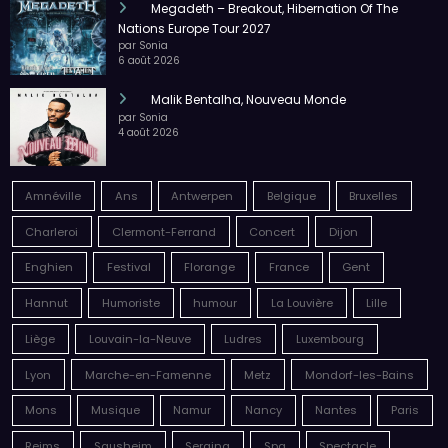
Megadeth – Breakout, Hibernation Of The
Nations Europe Tour 2027
par Sonia
6 août 2026
Malik Bentalha, Nouveau Monde
par Sonia
4 août 2026
Amnéville
Ans
Antwerpen
Belgique
Bruxelles
Charleroi
Clermont-Ferrand
Concert
Dijon
Enghien
Festival
Florange
France
Gent
Hannut
Humoriste
humour
La Louvière
Lille
Liège
Louvain-la-Neuve
Ludres
Luxembourg
Lyon
Marche-en-Famenne
Metz
Mondorf-les-Bains
Mons
Musique
Namur
Nancy
Nantes
Paris
Reims
Sausheim
Seraing
Spa
Spectacle