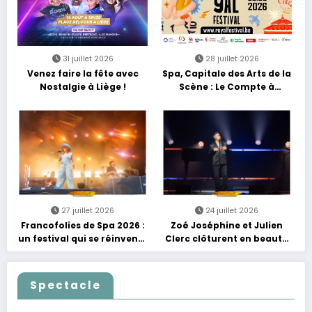
31 juillet 2026
28 juillet 2026
Venez faire la fête avec
Spa, Capitale des Arts de la
Nostalgie à Liège !
Scène : Le Compte à
Rebours est Lancé !
27 juillet 2026
24 juillet 2026
Francofolies de Spa 2026 :
Zoé Joséphine et Julien
un festival qui se réinvente
Clerc clôturent en beauté
entre nouveautés et
Les Nuits Francofolies au
grands moments de scène
Casino
Spectacle