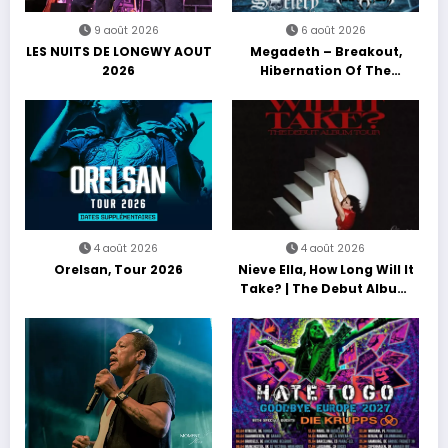
9 août 2026
6 août 2026
LES NUITS DE LONGWY AOUT
Megadeth – Breakout,
2026
Hibernation Of The
Nations Europe Tour 2027
4 août 2026
4 août 2026
Orelsan, Tour 2026
Nieve Ella, How Long Will It
Take? | The Debut Album
Tour