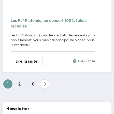
Les Fo’ Plafonds, un concert 100% tubes
recyclés
Les Fo’ Plafonds : Quand les déchets deviennent symp
honie Rendez-vous musical principal Rejoignez-nous
le vendredi 3…
Lire la suite
9 Mars 2026
Pagination
1
2
8
…
des
publications
Newsletter