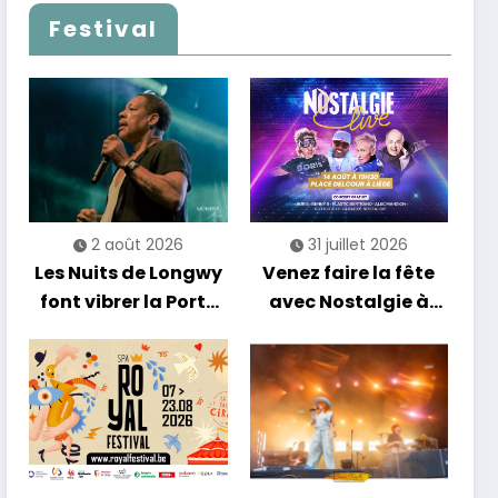
Festival
2 août 2026
31 juillet 2026
Les Nuits de Longwy
Venez faire la fête
font vibrer la Porte
avec Nostalgie à
de France avec une
Liège !
soirée entre
découvertes et
énergie reggae