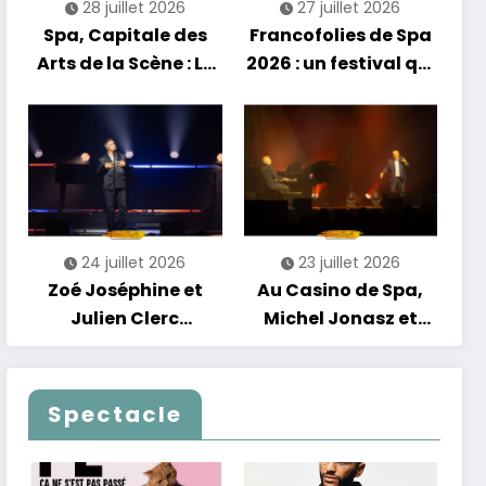
28 juillet 2026
27 juillet 2026
Spa, Capitale des
Francofolies de Spa
Arts de la Scène : Le
2026 : un festival qui
Compte à Rebours
se réinvente entre
est Lancé !
nouveautés et
grands moments de
scène
24 juillet 2026
23 juillet 2026
Zoé Joséphine et
Au Casino de Spa,
Julien Clerc
Michel Jonasz et
clôturent en beauté
Alain Chamfort
Les Nuits
célèbrent le temps
Francofolies au
qui passe… sans
Spectacle
Casino
jamais céder à la
nostalgie