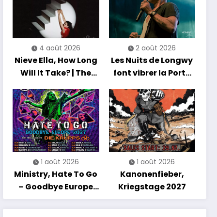
4 août 2026
2 août 2026
Nieve Ella, How Long
Les Nuits de Longwy
Will It Take? | The
font vibrer la Porte
Debut Album Tour
de France avec une
soirée entre
découvertes et
énergie reggae
1 août 2026
1 août 2026
Ministry, Hate To Go
Kanonenfieber,
– Goodbye Europe
Kriegstage 2027
2027