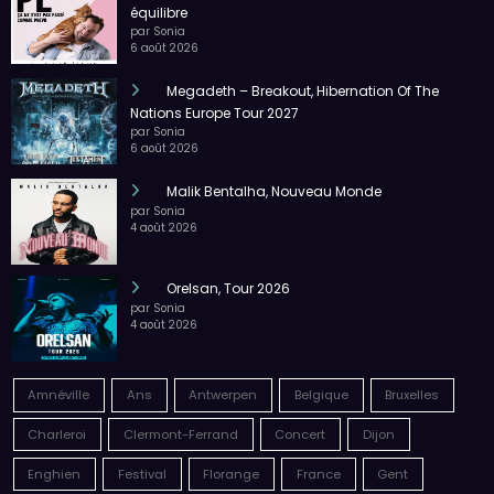
équilibre
par Sonia
6 août 2026
Megadeth – Breakout, Hibernation Of The
Nations Europe Tour 2027
par Sonia
6 août 2026
Malik Bentalha, Nouveau Monde
par Sonia
4 août 2026
Orelsan, Tour 2026
par Sonia
4 août 2026
Amnéville
Ans
Antwerpen
Belgique
Bruxelles
Charleroi
Clermont-Ferrand
Concert
Dijon
Enghien
Festival
Florange
France
Gent