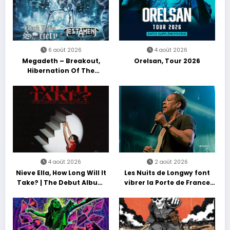
6 août 2026
4 août 2026
Megadeth – Breakout,
Orelsan, Tour 2026
Hibernation Of The
Nations Europe Tour 2027
4 août 2026
2 août 2026
Nieve Ella, How Long Will It
Les Nuits de Longwy font
Take? | The Debut Album
vibrer la Porte de France
Tour
avec une soirée entre
découvertes et énergie
reggae