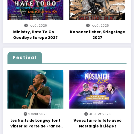
1 août 2026
1 août 2026
Ministry, Hate To Go –
Kanonenfieber, Kriegstage
Goodbye Europe 2027
2027
Festival
2 août 2026
31 juillet 2026
Les Nuits de Longwy font
Venez faire la fête avec
vibrer la Porte de France
Nostalgie à Liège !
avec une soirée entre