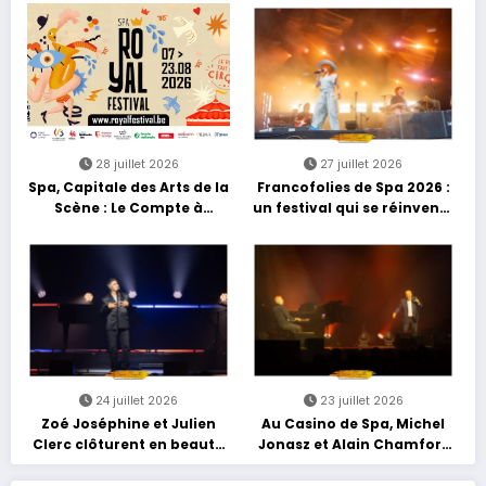
découvertes et énergie
reggae
28 juillet 2026
27 juillet 2026
Spa, Capitale des Arts de la
Francofolies de Spa 2026 :
Scène : Le Compte à
un festival qui se réinvente
Rebours est Lancé !
entre nouveautés et
grands moments de scène
24 juillet 2026
23 juillet 2026
Zoé Joséphine et Julien
Au Casino de Spa, Michel
Clerc clôturent en beauté
Jonasz et Alain Chamfort
Les Nuits Francofolies au
célèbrent le temps qui
Casino
passe… sans jamais céder