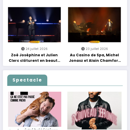
Rebours est Lancé !
entre nouveautés et
grands moments de scène
24 juillet 2026
23 juillet 2026
Zoé Joséphine et Julien
Au Casino de Spa, Michel
Clerc clôturent en beauté
Jonasz et Alain Chamfort
Les Nuits Francofolies au
célèbrent le temps qui
Casino
passe… sans jamais céder
à la nostalgie
Spectacle