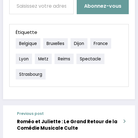
Abonnez-vous
Étiquette
Belgique
Bruxelles
Dijon
France
Lyon
Metz
Reims
Spectacle
Strasbourg
Previous post
Roméo et Juliette : Le Grand Retour de la
Comédie Musicale Culte