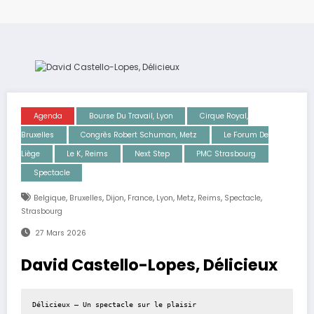
Agenda
Bourse Du Travail, Lyon
Cirque Royal,
Bruxelles
Congrès Robert Schuman, Metz
Le Forum De
Liège
Le K, Reims
Next Step
PMC Strasbourg
Spectacle
,
,
,
,
,
,
,
,
Belgique
Bruxelles
Dijon
France
Lyon
Metz
Reims
Spectacle
Strasbourg
27 Mars 2026
David Castello-Lopes, Délicieux
Délicieux — Un spectacle sur le plaisir