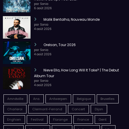
Malik Bentalha, Nouveau Monde
par Sonia
4 août 2026
Orelsan, Tour 2026
par Sonia
4 août 2026
Nieve Ella, How Long Will It Take? | The Debut
Album Tour
par Sonia
4 août 2026
Amnéville
Ans
Antwerpen
Belgique
Bruxelles
Charleroi
Clermont-Ferrand
Concert
Dijon
Enghien
Festival
Florange
France
Gent
Hannut
Humoriste
humour
La Louvière
Lille
Liège
Louvain-la-Neuve
Ludres
Luxembourg