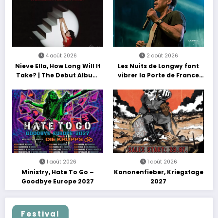
4 août 2026
2 août 2026
Nieve Ella, How Long Will It
Les Nuits de Longwy font
Take? | The Debut Album
vibrer la Porte de France
Tour
avec une soirée entre
découvertes et énergie
reggae
1 août 2026
1 août 2026
Ministry, Hate To Go –
Kanonenfieber, Kriegstage
Goodbye Europe 2027
2027
Festival