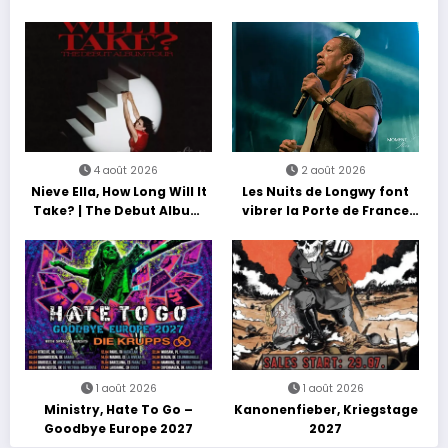
Nations Europe Tour 2027
4 août 2026
2 août 2026
Nieve Ella, How Long Will It
Les Nuits de Longwy font
Take? | The Debut Album
vibrer la Porte de France
Tour
avec une soirée entre
découvertes et énergie
reggae
1 août 2026
1 août 2026
Ministry, Hate To Go –
Kanonenfieber, Kriegstage
Goodbye Europe 2027
2027