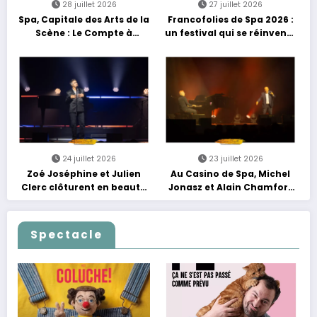
28 juillet 2026
27 juillet 2026
Spa, Capitale des Arts de la
Francofolies de Spa 2026 :
Scène : Le Compte à
un festival qui se réinvente
Rebours est Lancé !
entre nouveautés et
grands moments de scène
24 juillet 2026
23 juillet 2026
Zoé Joséphine et Julien
Au Casino de Spa, Michel
Clerc clôturent en beauté
Jonasz et Alain Chamfort
Les Nuits Francofolies au
célèbrent le temps qui
Casino
passe… sans jamais céder
à la nostalgie
Spectacle