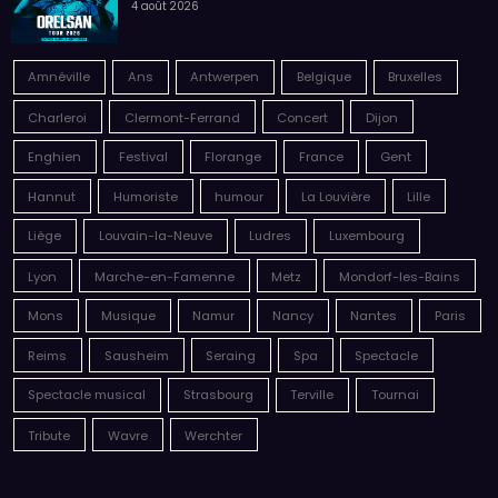
Malik Bentalha, Nouveau Monde
par Sonia
4 août 2026
Orelsan, Tour 2026
par Sonia
4 août 2026
Amnéville
Ans
Antwerpen
Belgique
Bruxelles
Charleroi
Clermont-Ferrand
Concert
Dijon
Enghien
Festival
Florange
France
Gent
Hannut
Humoriste
humour
La Louvière
Lille
Liège
Louvain-la-Neuve
Ludres
Luxembourg
Lyon
Marche-en-Famenne
Metz
Mondorf-les-Bains
Mons
Musique
Namur
Nancy
Nantes
Paris