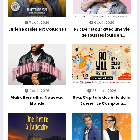
7 août 2026
6 août 2026
Julien Rossier est Coluche !
PE : De retour avec une vie
de tous les jours en
équilibre
4 août 2026
28 juillet 2026
Malik Bentalha, Nouveau
Spa, Capitale des Arts de la
Monde
Scène : Le Compte à
Rebours est Lancé !