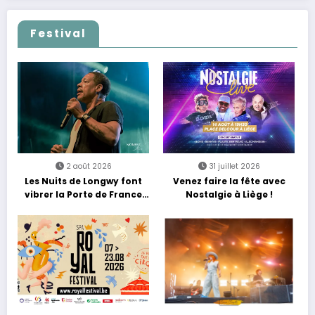
Festival
2 août 2026
31 juillet 2026
Les Nuits de Longwy font
Venez faire la fête avec
vibrer la Porte de France
Nostalgie à Liège !
avec une soirée entre
découvertes et énergie
reggae