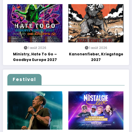
Tour
avec une soirée entre
découvertes et énergie
reggae
1 août 2026
1 août 2026
Ministry, Hate To Go –
Kanonenfieber, Kriegstage
Goodbye Europe 2027
2027
Festival