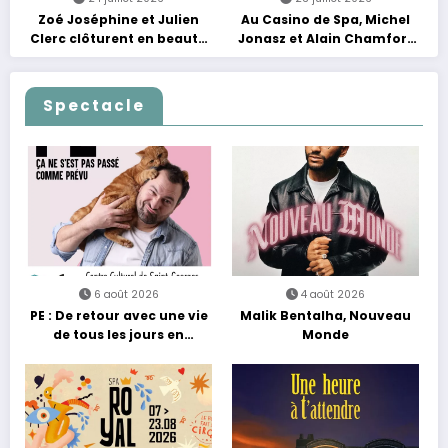
Zoé Joséphine et Julien
Au Casino de Spa, Michel
Clerc clôturent en beauté
Jonasz et Alain Chamfort
Les Nuits Francofolies au
célèbrent le temps qui
Casino
passe… sans jamais céder
à la nostalgie
Spectacle
6 août 2026
4 août 2026
PE : De retour avec une vie
Malik Bentalha, Nouveau
de tous les jours en
Monde
équilibre