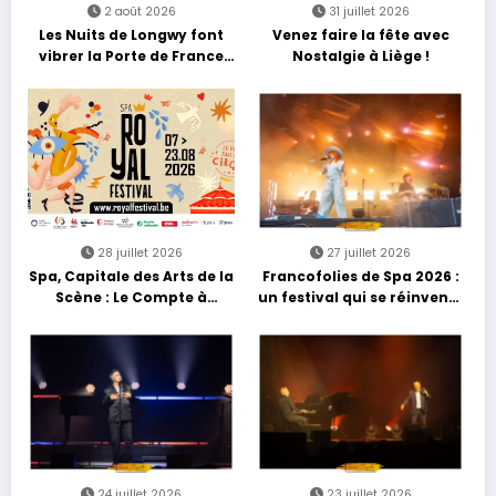
2 août 2026
31 juillet 2026
Les Nuits de Longwy font
Venez faire la fête avec
vibrer la Porte de France
Nostalgie à Liège !
avec une soirée entre
découvertes et énergie
reggae
28 juillet 2026
27 juillet 2026
Spa, Capitale des Arts de la
Francofolies de Spa 2026 :
Scène : Le Compte à
un festival qui se réinvente
Rebours est Lancé !
entre nouveautés et
grands moments de scène
24 juillet 2026
23 juillet 2026