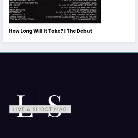
Là où la lumière danse, nos images racontent
PE : De retour avec une vie de tous les jours en