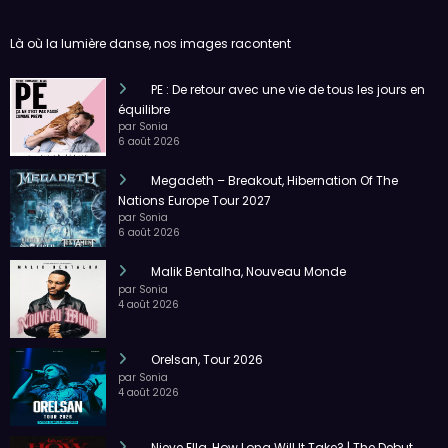
équilibre
par Sonia
6 août 2026
Megadeth – Breakout, Hibernation Of The
Nations Europe Tour 2027
par Sonia
6 août 2026
Malik Bentalha, Nouveau Monde
par Sonia
4 août 2026
Orelsan, Tour 2026
par Sonia
4 août 2026
Nieve Ella, How Long Will It Take? | The Debut
Album Tour
par Sonia
4 août 2026
Amnéville
Ans
Antwerpen
Belgique
Bruxelles