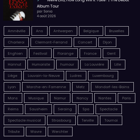
Charleroi
Clermont-Ferrand
Concert
Dijon
Enghien
Festival
Florange
France
Gent
Hannut
Humoriste
humour
La Louvière
Lille
Liège
Louvain-la-Neuve
Ludres
Luxembourg
Lyon
Marche-en-Famenne
Metz
Mondorf-les-Bains
Mons
Musique
Namur
Nancy
Nantes
Paris
Reims
Sausheim
Seraing
Spa
Spectacle
Spectacle musical
Strasbourg
Terville
Tournai
Tribute
Wavre
Werchter
MENTIONS LEGALES
REPORTAGE
TEAM
CONTACT
Live & Shoot Mag réalisé par
Sonia Chapelle Creative Studio
| © 2026 |