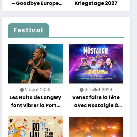
– Goodbye Europe
Kriegstage 2027
2027
Festival
2 août 2026
31 juillet 2026
Les Nuits de Longwy
Venez faire la fête
font vibrer la Porte
avec Nostalgie à
de France avec une
Liège !
soirée entre
découvertes et