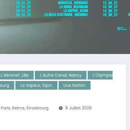
L'Aéronef, Lille
L'Autre Canal, Nancy
L'Olympia
bourg
La Vapeur, Dijon
Live Nation
,
,
,
Paris
Reims
Strasbourg
8 Juillet 2026