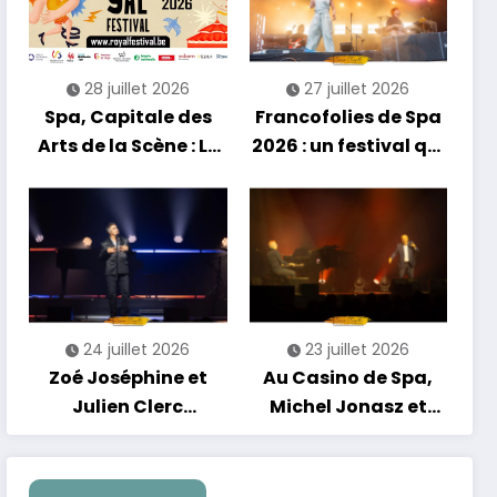
énergie reggae
28 juillet 2026
27 juillet 2026
Spa, Capitale des
Francofolies de Spa
Arts de la Scène : Le
2026 : un festival qui
Compte à Rebours
se réinvente entre
est Lancé !
nouveautés et
grands moments de
scène
24 juillet 2026
23 juillet 2026
Zoé Joséphine et
Au Casino de Spa,
Julien Clerc
Michel Jonasz et
clôturent en beauté
Alain Chamfort
Les Nuits
célèbrent le temps
Francofolies au
qui passe… sans