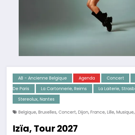
AB - Ancienne Belgique
Agenda
Concert
De Paris
La Cartonnerie, Reims
La Laiterie, Stras
Stereolux, Nantes
,
,
,
,
,
,
Belgique
Bruxelles
Concert
Dijon
France
Lille
Musique
Izïa, Tour 2027