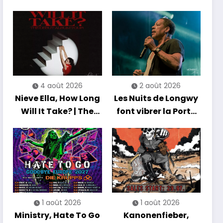
Hibernation Of The
Nations Europe Tour
2027
4 août 2026
2 août 2026
Nieve Ella, How Long
Les Nuits de Longwy
Will It Take? | The
font vibrer la Porte
Debut Album Tour
de France avec une
soirée entre
découvertes et
énergie reggae
1 août 2026
1 août 2026
Ministry, Hate To Go
Kanonenfieber,