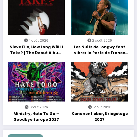
4 août 2026
2 août 2026
Nieve Ella, How Long Will It
Les Nuits de Longwy font
Take? | The Debut Album
vibrer la Porte de France
Tour
avec une soirée entre
découvertes et énergie
reggae
1 août 2026
1 août 2026
Ministry, Hate To Go –
Kanonenfieber, Kriegstage
Goodbye Europe 2027
2027