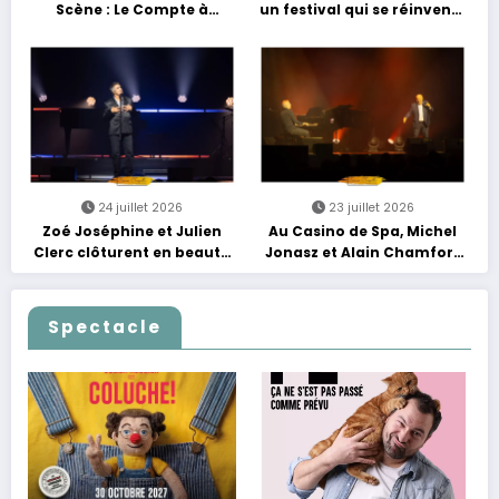
Scène : Le Compte à
un festival qui se réinvente
Rebours est Lancé !
entre nouveautés et
grands moments de scène
24 juillet 2026
23 juillet 2026
Zoé Joséphine et Julien
Au Casino de Spa, Michel
Clerc clôturent en beauté
Jonasz et Alain Chamfort
Les Nuits Francofolies au
célèbrent le temps qui
Casino
passe… sans jamais céder
à la nostalgie
Spectacle