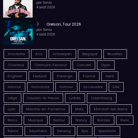
équilibre
par Sonia
6 août 2026
Megadeth – Breakout, Hibernation Of The
Nations Europe Tour 2027
par Sonia
6 août 2026
Malik Bentalha, Nouveau Monde
par Sonia
4 août 2026
Orelsan, Tour 2026
par Sonia
4 août 2026
Amnéville
Ans
Antwerpen
Belgique
Bruxelles
Charleroi
Clermont-Ferrand
Concert
Dijon
Enghien
Festival
Florange
France
Gent