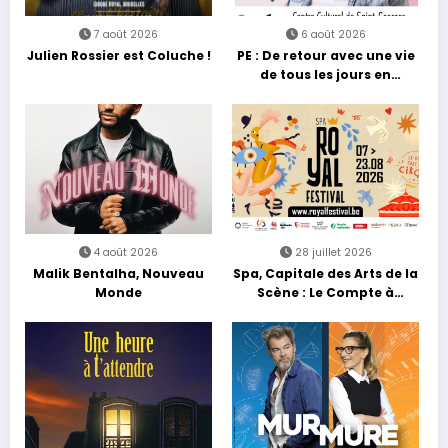
7 août 2026
6 août 2026
Julien Rossier est Coluche !
PE : De retour avec une vie
de tous les jours en
équilibre
4 août 2026
28 juillet 2026
Malik Bentalha, Nouveau
Spa, Capitale des Arts de la
Monde
Scène : Le Compte à
Rebours est Lancé !