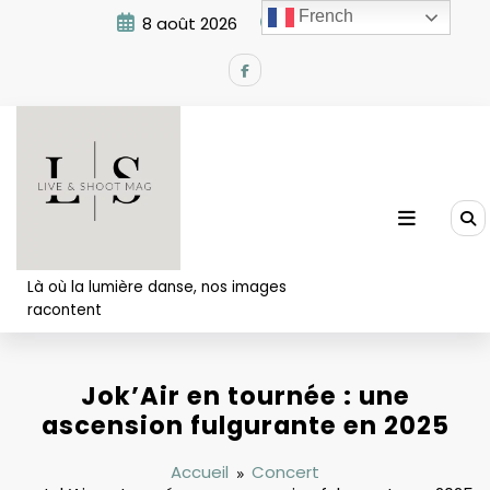
Aller
French
8 août 2026
6:46:16 PM
au
contenu
Là où la lumière danse, nos images
racontent
Jok’Air en tournée : une
ascension fulgurante en 2025
Accueil
Concert