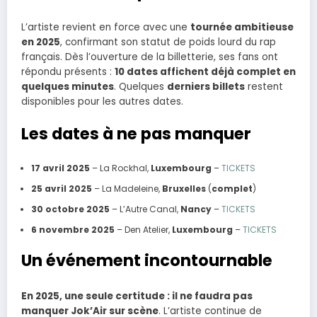
L’artiste revient en force avec une
tournée ambitieuse
en 2025
, confirmant son statut de poids lourd du rap
français. Dès l’ouverture de la billetterie, ses fans ont
répondu présents :
10 dates affichent déjà complet en
quelques minutes
. Quelques
derniers billets
restent
disponibles pour les autres dates.
Les dates à ne pas manquer
17 avril 2025
– La Rockhal,
Luxembourg
–
TICKETS
25 avril 2025
– La Madeleine,
Bruxelles
(
complet
)
30 octobre 2025
– L’Autre Canal,
Nancy
–
TICKETS
6 novembre 2025
– Den Atelier,
Luxembourg
–
TICKETS
Un événement incontournable
En 2025, une seule certitude : il ne faudra pas
manquer Jok’Air sur scène
. L’artiste continue de