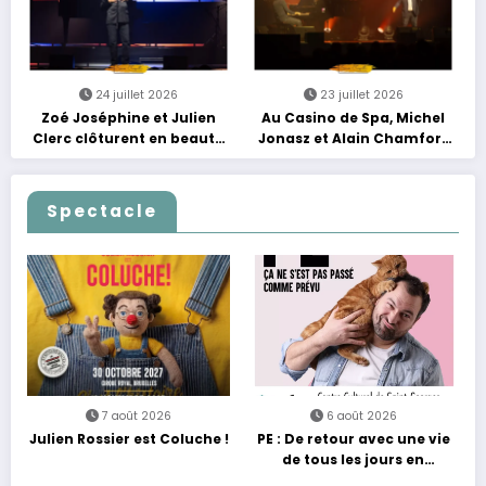
24 juillet 2026
23 juillet 2026
Zoé Joséphine et Julien
Au Casino de Spa, Michel
Clerc clôturent en beauté
Jonasz et Alain Chamfort
Les Nuits Francofolies au
célèbrent le temps qui
Casino
passe… sans jamais céder
à la nostalgie
Spectacle
7 août 2026
6 août 2026
Julien Rossier est Coluche !
PE : De retour avec une vie
de tous les jours en
équilibre