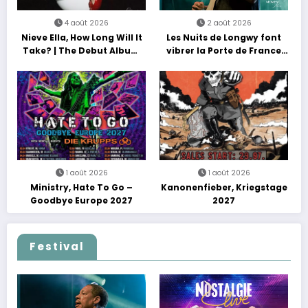
4 août 2026
2 août 2026
Nieve Ella, How Long Will It
Les Nuits de Longwy font
Take? | The Debut Album
vibrer la Porte de France
Tour
avec une soirée entre
découvertes et énergie
reggae
1 août 2026
1 août 2026
Ministry, Hate To Go –
Kanonenfieber, Kriegstage
Goodbye Europe 2027
2027
Festival