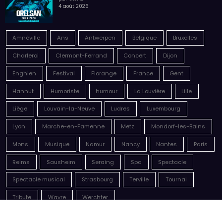
Nations Europe Tour 2027
par Sonia
6 août 2026
Malik Bentalha, Nouveau Monde
par Sonia
4 août 2026
Orelsan, Tour 2026
par Sonia
4 août 2026
Amnéville
Ans
Antwerpen
Belgique
Bruxelles
Charleroi
Clermont-Ferrand
Concert
Dijon
Enghien
Festival
Florange
France
Gent
Hannut
Humoriste
humour
La Louvière
Lille
Liège
Louvain-la-Neuve
Ludres
Luxembourg
Lyon
Marche-en-Famenne
Metz
Mondorf-les-Bains