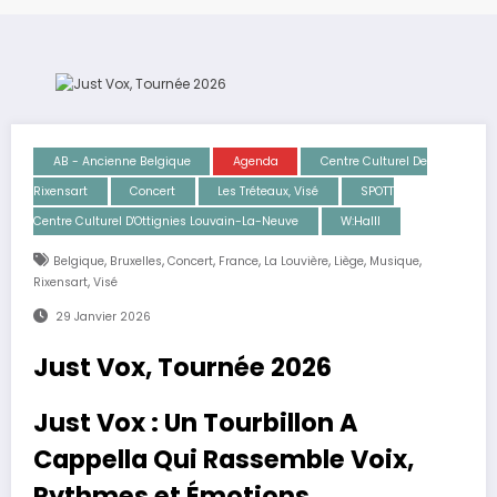
AB - Ancienne Belgique
Agenda
Centre Culturel De
Rixensart
Concert
Les Tréteaux, Visé
SPOTT
Centre Culturel D'Ottignies Louvain-La-Neuve
W:Halll
,
,
,
,
,
,
,
Belgique
Bruxelles
Concert
France
La Louvière
Liège
Musique
,
Rixensart
Visé
29 Janvier 2026
Just Vox, Tournée 2026
Just Vox : Un Tourbillon A
Cappella Qui Rassemble Voix,
Rythmes et Émotions