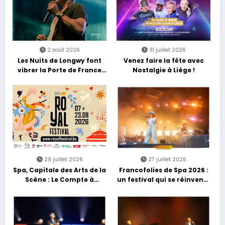
2 août 2026
31 juillet 2026
Les Nuits de Longwy font
Venez faire la fête avec
vibrer la Porte de France
Nostalgie à Liège !
avec une soirée entre
découvertes et énergie
reggae
28 juillet 2026
27 juillet 2026
Spa, Capitale des Arts de la
Francofolies de Spa 2026 :
Scène : Le Compte à
un festival qui se réinvente
Rebours est Lancé !
entre nouveautés et
grands moments de scène