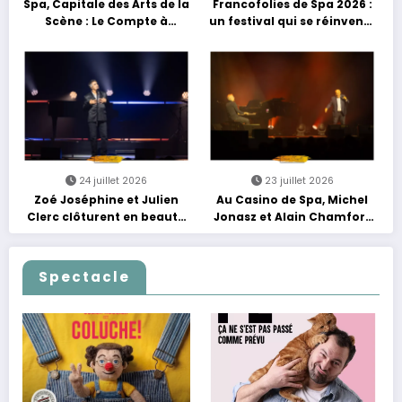
Spa, Capitale des Arts de la
Francofolies de Spa 2026 :
Scène : Le Compte à
un festival qui se réinvente
Rebours est Lancé !
entre nouveautés et
grands moments de scène
24 juillet 2026
23 juillet 2026
Zoé Joséphine et Julien
Au Casino de Spa, Michel
Clerc clôturent en beauté
Jonasz et Alain Chamfort
Les Nuits Francofolies au
célèbrent le temps qui
Casino
passe… sans jamais céder
à la nostalgie
Spectacle