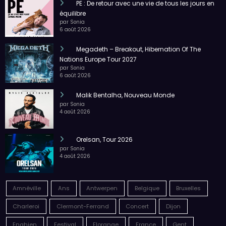
PE : De retour avec une vie de tous les jours en
équilibre
par Sonia
6 août 2026
Megadeth – Breakout, Hibernation Of The
Nations Europe Tour 2027
par Sonia
6 août 2026
Malik Bentalha, Nouveau Monde
par Sonia
4 août 2026
Orelsan, Tour 2026
par Sonia
4 août 2026
Amnéville
Ans
Antwerpen
Belgique
Bruxelles
Charleroi
Clermont-Ferrand
Concert
Dijon
Enghien
Festival
Florange
France
Gent