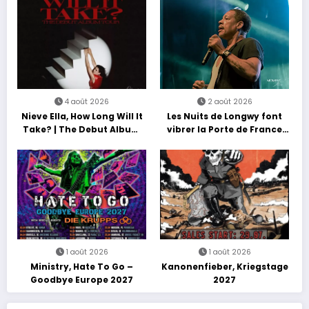
4 août 2026
2 août 2026
Nieve Ella, How Long Will It
Les Nuits de Longwy font
Take? | The Debut Album
vibrer la Porte de France
Tour
avec une soirée entre
découvertes et énergie
reggae
1 août 2026
1 août 2026
Ministry, Hate To Go –
Kanonenfieber, Kriegstage
Goodbye Europe 2027
2027