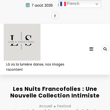
Aller
French
7 août 2026
4:32:46 PM
au
contenu
Là où la lumière danse, nos images
racontent
Les Nuits Francofolies : Une
Nouvelle Collection Intimiste
Accueil
Festival