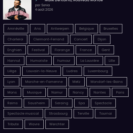
par Sonia
4 août 2026
Amnéville
Ans
Antwerpen
Belgique
Bruxelles
Charleroi
Clermont-Ferrand
Concert
Dijon
Enghien
Festival
Florange
France
Gent
Hannut
Humoriste
humour
La Louvière
Lille
Liège
Louvain-la-Neuve
Ludres
Luxembourg
Lyon
Marche-en-Famenne
Metz
Mondorf-les-Bains
Mons
Musique
Namur
Nancy
Nantes
Paris
Reims
Sausheim
Seraing
Spa
Spectacle
Spectacle musical
Strasbourg
Terville
Tournai
Tribute
Wavre
Werchter