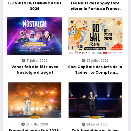
LES NUITS DE LONGWY AOUT
Les Nuits de Longwy font
2026
vibrer la Porte de France
avec une soirée entre
découvertes et énergie
reggae
31 juillet 2026
28 juillet 2026
Venez faire la fête avec
Spa, Capitale des Arts de la
Nostalgie à Liège !
Scène : Le Compte à
Rebours est Lancé !
27 juillet 2026
24 juillet 2026
Francofolies de Spa 2026 :
Zoé Joséphine et Julien