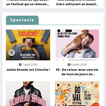
un festival qui se réinvente
Clerc clôturent en beauté
entre nouveautés et
Les Nuits Francofolies au
grands moments de scène
Casino
Spectacle
7 août 2026
6 août 2026
Julien Rossier est Coluche !
PE : De retour avec une vie
de tous les jours en
équilibre