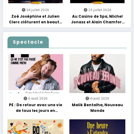
24 juillet 2026
23 juillet 2026
Zoé Joséphine et Julien
Au Casino de Spa, Michel
Clerc clôturent en beauté
Jonasz et Alain Chamfort
Les Nuits Francofolies au
célèbrent le temps qui
Casino
passe… sans jamais céder
à la nostalgie
Spectacle
6 août 2026
4 août 2026
PE : De retour avec une vie
Malik Bentalha, Nouveau
de tous les jours en
Monde
équilibre