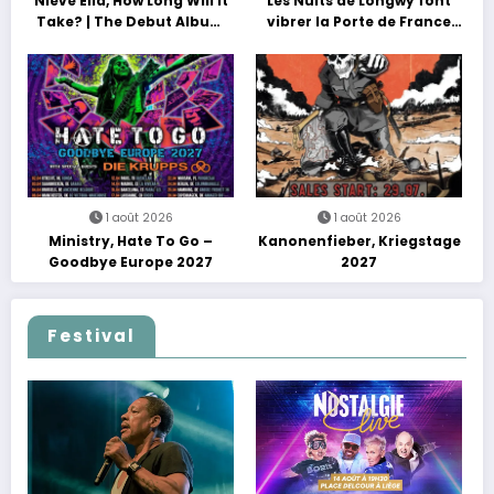
Nieve Ella, How Long Will It
Les Nuits de Longwy font
Take? | The Debut Album
vibrer la Porte de France
Tour
avec une soirée entre
découvertes et énergie
reggae
1 août 2026
1 août 2026
Ministry, Hate To Go –
Kanonenfieber, Kriegstage
Goodbye Europe 2027
2027
Festival