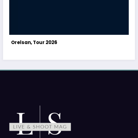
Nieve Ella, How Long Will It Take? | The Debut
Album Tour