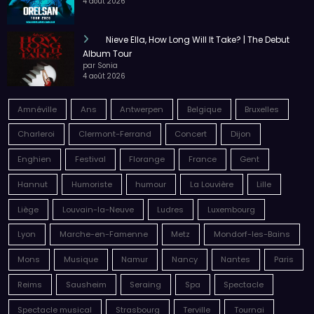
par Sonia
4 août 2026
Nieve Ella, How Long Will It Take? | The Debut
Album Tour
par Sonia
4 août 2026
Amnéville
Ans
Antwerpen
Belgique
Bruxelles
Charleroi
Clermont-Ferrand
Concert
Dijon
Enghien
Festival
Florange
France
Gent
Hannut
Humoriste
humour
La Louvière
Lille
Liège
Louvain-la-Neuve
Ludres
Luxembourg
Lyon
Marche-en-Famenne
Metz
Mondorf-les-Bains
Mons
Musique
Namur
Nancy
Nantes
Paris
Reims
Sausheim
Seraing
Spa
Spectacle