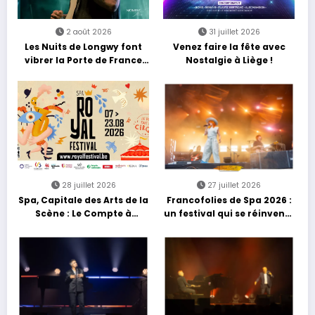
2 août 2026
31 juillet 2026
Les Nuits de Longwy font
Venez faire la fête avec
vibrer la Porte de France
Nostalgie à Liège !
avec une soirée entre
découvertes et énergie
reggae
28 juillet 2026
27 juillet 2026
Spa, Capitale des Arts de la
Francofolies de Spa 2026 :
Scène : Le Compte à
un festival qui se réinvente
Rebours est Lancé !
entre nouveautés et
grands moments de scène