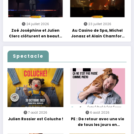
24 juillet 2026
23 juillet 2026
Zoé Joséphine et Julien
Au Casino de Spa, Michel
Clerc clôturent en beauté
Jonasz et Alain Chamfort
Les Nuits Francofolies au
célèbrent le temps qui
Casino
passe… sans jamais céder
à la nostalgie
Spectacle
7 août 2026
6 août 2026
Julien Rossier est Coluche !
PE : De retour avec une vie
de tous les jours en
équilibre