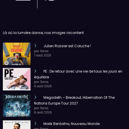
PE : De retour avec une vie de tous les jours en
équilibre
par Sonia
6 août 2026
Megadeth – Breakout, Hibernation Of The
Nations Europe Tour 2027
par Sonia
6 août 2026
Malik Bentalha, Nouveau Monde
par Sonia
4 août 2026
Orelsan, Tour 2026
par Sonia
4 août 2026
Amnéville
Ans
Antwerpen
Belgique
Bruxelles
Charleroi
Clermont-Ferrand
Concert
Dijon