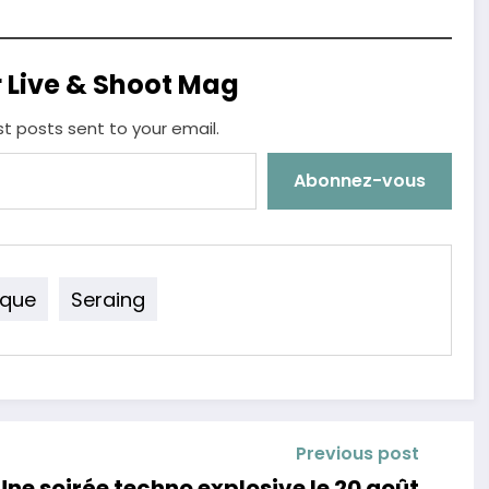
r Live & Shoot Mag
st posts sent to your email.
Abonnez-vous
ique
Seraing
Previous post
Une soirée techno explosive le 20 août