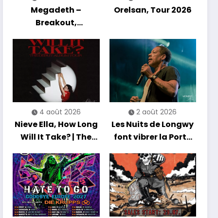
Megadeth –
Orelsan, Tour 2026
Breakout,
Hibernation Of The
Nations Europe Tour
2027
4 août 2026
2 août 2026
Nieve Ella, How Long
Les Nuits de Longwy
Will It Take? | The
font vibrer la Porte
Debut Album Tour
de France avec une
soirée entre
découvertes et
énergie reggae