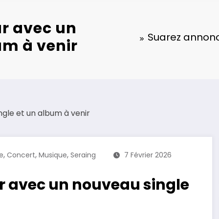
r avec un
Suarez annonc
um à venir
,
,
,
e
Concert
Musique
Seraing
7 Février 2026
r avec un nouveau single