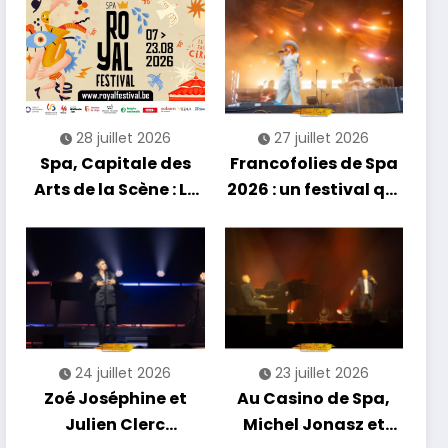
soirée entre
découvertes et
énergie reggae
28 juillet 2026
27 juillet 2026
Spa, Capitale des
Francofolies de Spa
Arts de la Scène : Le
2026 : un festival qui
Compte à Rebours
se réinvente entre
est Lancé !
nouveautés et
grands moments de
scène
24 juillet 2026
23 juillet 2026
Zoé Joséphine et
Au Casino de Spa,
Julien Clerc
Michel Jonasz et