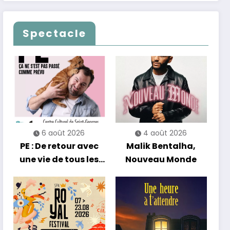
clôturent en beauté
Alain Chamfort
Les Nuits
célèbrent le temps
Francofolies au
qui passe… sans
Spectacle
Casino
jamais céder à la
nostalgie
6 août 2026
4 août 2026
PE : De retour avec
Malik Bentalha,
une vie de tous les
Nouveau Monde
jours en équilibre