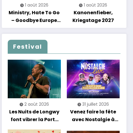
1 août 2026
1 août 2026
Ministry, Hate To Go
Kanonenfieber,
– Goodbye Europe
Kriegstage 2027
2027
Festival
2 août 2026
31 juillet 2026
Les Nuits de Longwy
Venez faire la fête
font vibrer la Porte
avec Nostalgie à
de France avec une
Liège !