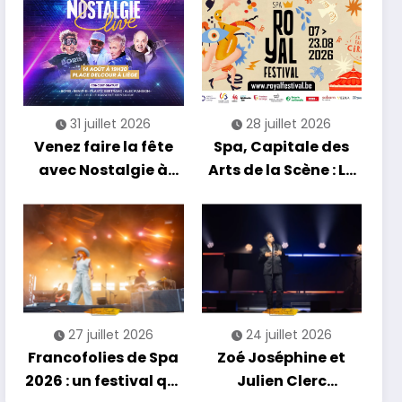
soirée entre
découvertes et
énergie reggae
31 juillet 2026
28 juillet 2026
Venez faire la fête
Spa, Capitale des
avec Nostalgie à
Arts de la Scène : Le
Liège !
Compte à Rebours
est Lancé !
27 juillet 2026
24 juillet 2026
Francofolies de Spa
Zoé Joséphine et
2026 : un festival qui
Julien Clerc