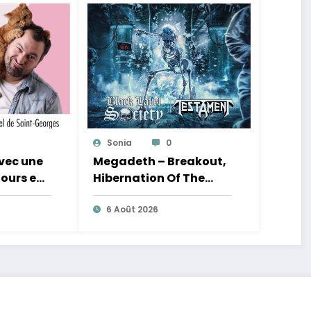
Sonia
0
avec une
Megadeth – Breakout,
jours en
Hibernation Of The
Nations Europe Tour
2027
6 Août 2026