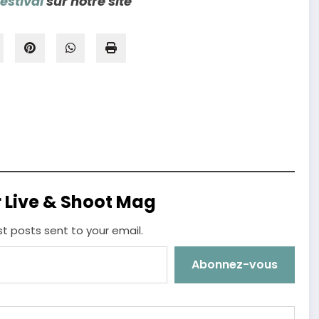
stival
sur notre site
r Live & Shoot Mag
st posts sent to your email.
Abonnez-vous