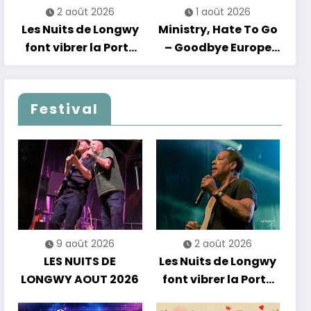
2 août 2026
1 août 2026
Les Nuits de Longwy
Ministry, Hate To Go
font vibrer la Porte
– Goodbye Europe
de France avec une
2027
soirée entre
découvertes et
Festival
énergie reggae
9 août 2026
2 août 2026
LES NUITS DE
Les Nuits de Longwy
LONGWY AOUT 2026
font vibrer la Porte
de France avec une