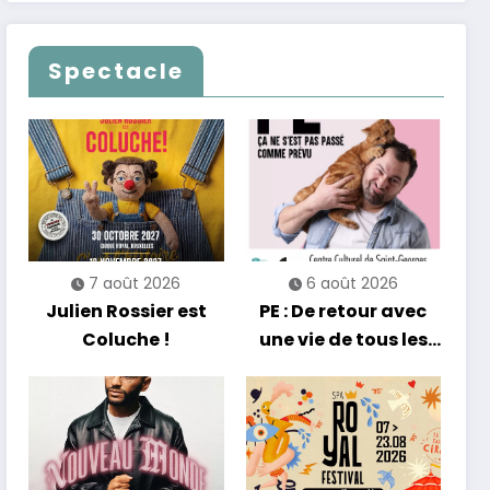
se réinvente entre
clôturent en beauté
nouveautés et
Les Nuits
grands moments de
Francofolies au
Spectacle
scène
Casino
7 août 2026
6 août 2026
Julien Rossier est
PE : De retour avec
Coluche !
une vie de tous les
jours en équilibre