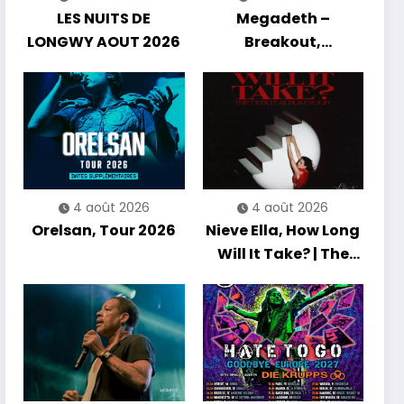
LES NUITS DE
Megadeth –
LONGWY AOUT 2026
Breakout,
Hibernation Of The
Nations Europe Tour
2027
4 août 2026
4 août 2026
Orelsan, Tour 2026
Nieve Ella, How Long
Will It Take? | The
Debut Album Tour