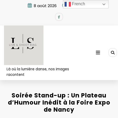
Aller
French
8 août 2026
6:37:00 AM
au
contenu
Là où la lumière danse, nos images
racontent
Soirée Stand-up : Un Plateau
d’Humour Inédit à la Foire Expo
de Nancy