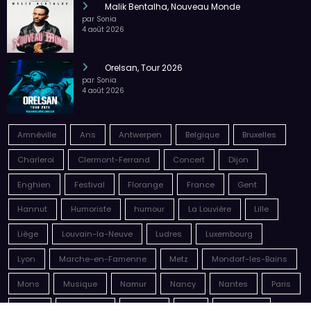
Malik Bentalha, Nouveau Monde
par Sonia
4 août 2026
Orelsan, Tour 2026
par Sonia
4 août 2026
Amnéville
Ans
Antwerpen
Belgique
Bruxelles
Charleroi
Clermont-Ferrand
Concert
Dijon
Enghien
Festival
Florange
France
Gent
Hannut
Humoriste
humour
La Louvière
Lille
Liège
Louvain-la-Neuve
Ludres
Luxembourg
Lyon
Marche-en-Famenne
Metz
Mondorf-les-Bains
Mons
Musique
Namur
Nancy
Nantes
Paris
Reims
Sausheim
Seraing
Spa
Spectacle