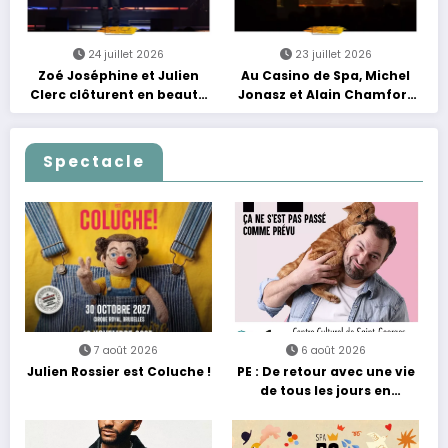
24 juillet 2026
23 juillet 2026
Zoé Joséphine et Julien
Au Casino de Spa, Michel
Clerc clôturent en beauté
Jonasz et Alain Chamfort
Les Nuits Francofolies au
célèbrent le temps qui
Casino
passe… sans jamais céder
à la nostalgie
Spectacle
7 août 2026
6 août 2026
Julien Rossier est Coluche !
PE : De retour avec une vie
de tous les jours en
équilibre