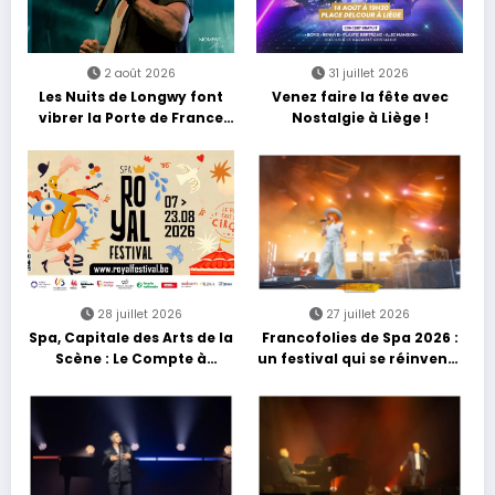
2 août 2026
31 juillet 2026
Les Nuits de Longwy font
Venez faire la fête avec
vibrer la Porte de France
Nostalgie à Liège !
avec une soirée entre
découvertes et énergie
reggae
28 juillet 2026
27 juillet 2026
Spa, Capitale des Arts de la
Francofolies de Spa 2026 :
Scène : Le Compte à
un festival qui se réinvente
Rebours est Lancé !
entre nouveautés et
grands moments de scène