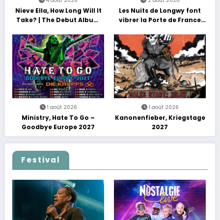
4 août 2026
2 août 2026
Nieve Ella, How Long Will It
Les Nuits de Longwy font
Take? | The Debut Album
vibrer la Porte de France
Tour
avec une soirée entre
découvertes et énergie
reggae
1 août 2026
1 août 2026
Ministry, Hate To Go –
Kanonenfieber, Kriegstage
Goodbye Europe 2027
2027
Festival