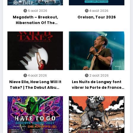
6 août 2026
4 août 2026
Megadeth – Breakout,
Orelsan, Tour 2026
Hibernation Of The
Nations Europe Tour 2027
4 août 2026
2 août 2026
Nieve Ella, How Long Will It
Les Nuits de Longwy font
Take? | The Debut Album
vibrer la Porte de France
Tour
avec une soirée entre
découvertes et énergie
reggae