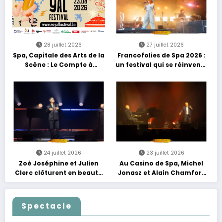
28 juillet 2026
27 juillet 2026
Spa, Capitale des Arts de la
Francofolies de Spa 2026 :
Scène : Le Compte à
un festival qui se réinvente
Rebours est Lancé !
entre nouveautés et
grands moments de scène
24 juillet 2026
23 juillet 2026
Zoé Joséphine et Julien
Au Casino de Spa, Michel
Clerc clôturent en beauté
Jonasz et Alain Chamfort
Les Nuits Francofolies au
célèbrent le temps qui
Casino
passe… sans jamais céder
à la nostalgie
Spectacle