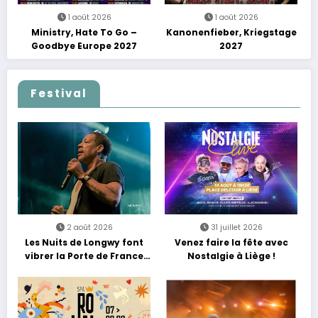
1 août 2026
1 août 2026
Ministry, Hate To Go –
Kanonenfieber, Kriegstage
Goodbye Europe 2027
2027
Festival
2 août 2026
31 juillet 2026
Les Nuits de Longwy font
Venez faire la fête avec
vibrer la Porte de France
Nostalgie à Liège !
avec une soirée entre
découvertes et énergie
reggae