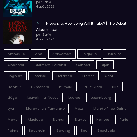
par Sonia
4 août 2026
Nieve Ella, How Long Will It Take? | The Debut
Album Tour
par Sonia
4 août 2026
Amnéville
Ans
Antwerpen
Belgique
Bruxelles
Charleroi
Clermont-Ferrand
Concert
Dijon
Enghien
Festival
Florange
France
Gent
Hannut
Humoriste
humour
La Louvière
Lille
Liège
Louvain-la-Neuve
Ludres
Luxembourg
Lyon
Marche-en-Famenne
Metz
Mondorf-les-Bains
Mons
Musique
Namur
Nancy
Nantes
Paris
Reims
Sausheim
Seraing
Spa
Spectacle