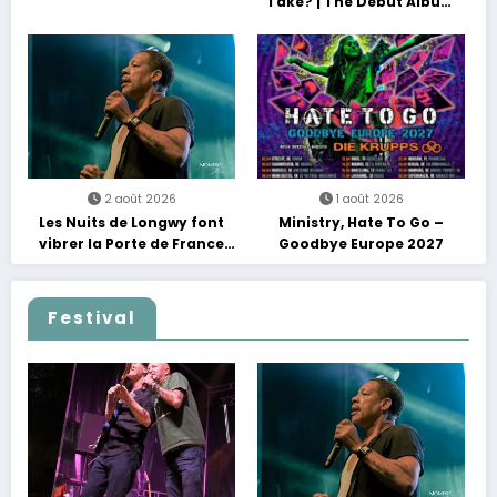
Take? | The Debut Album
Tour
2 août 2026
1 août 2026
Les Nuits de Longwy font
Ministry, Hate To Go –
vibrer la Porte de France
Goodbye Europe 2027
avec une soirée entre
découvertes et énergie
reggae
Festival