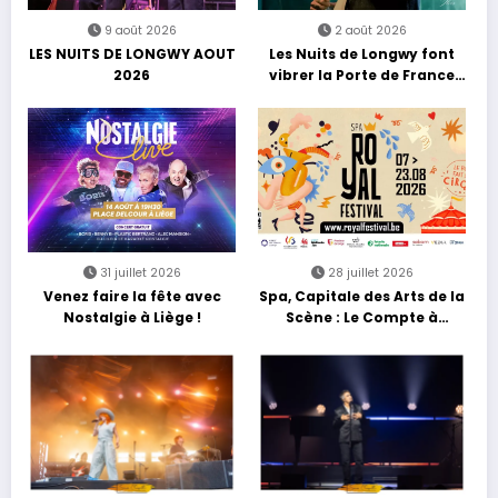
9 août 2026
2 août 2026
LES NUITS DE LONGWY AOUT
Les Nuits de Longwy font
2026
vibrer la Porte de France
avec une soirée entre
découvertes et énergie
reggae
31 juillet 2026
28 juillet 2026
Venez faire la fête avec
Spa, Capitale des Arts de la
Nostalgie à Liège !
Scène : Le Compte à
Rebours est Lancé !