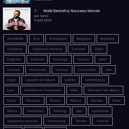
Malik Bentalha, Nouveau Monde
par Sonia
4 août 2026
Amnéville
Ans
Antwerpen
Belgique
Bruxelles
Charleroi
Clermont-Ferrand
Concert
Dijon
Enghien
Festival
Florange
France
Gent
Hannut
Humoriste
humour
La Louvière
Lille
Liège
Louvain-la-Neuve
Ludres
Luxembourg
Lyon
Marche-en-Famenne
Metz
Mondorf-les-Bains
Mons
Musique
Namur
Nancy
Nantes
Paris
Reims
Sausheim
Seraing
Spa
Spectacle
Spectacle musical
Strasbourg
Terville
Tournai