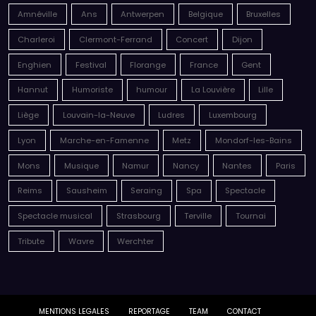
Liège
Louvain-la-Neuve
Ludres
Luxembourg
Lyon
Marche-en-Famenne
Metz
Mondorf-les-Bains
Mons
Musique
Namur
Nancy
Nantes
Paris
Reims
Sausheim
Seraing
Spa
Spectacle
Spectacle musical
Strasbourg
Terville
Tournai
Tribute
Wavre
Werchter
MENTIONS LEGALES
REPORTAGE
TEAM
CONTACT
Live & Shoot Mag réalisé par
Sonia Chapelle Creative Studio
| © 2026 |
Powered By
SpiceThemes