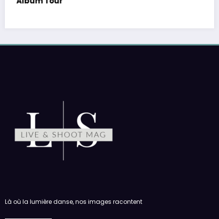
Là où la lumière danse, nos images racontent
PE : De retour avec une vie de tous les jours en
équilibre
par Sonia
6 août 2026
Megadeth – Breakout, Hibernation Of The
Nations Europe Tour 2027
par Sonia