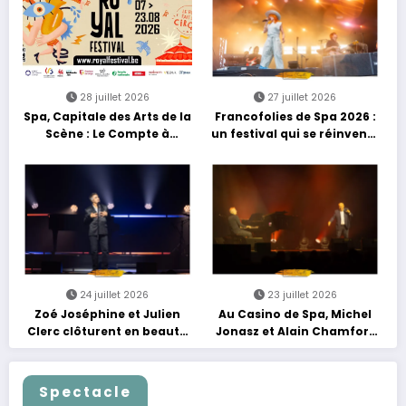
28 juillet 2026
27 juillet 2026
Spa, Capitale des Arts de la
Francofolies de Spa 2026 :
Scène : Le Compte à
un festival qui se réinvente
Rebours est Lancé !
entre nouveautés et
grands moments de scène
24 juillet 2026
23 juillet 2026
Zoé Joséphine et Julien
Au Casino de Spa, Michel
Clerc clôturent en beauté
Jonasz et Alain Chamfort
Les Nuits Francofolies au
célèbrent le temps qui
Casino
passe… sans jamais céder
à la nostalgie
Spectacle