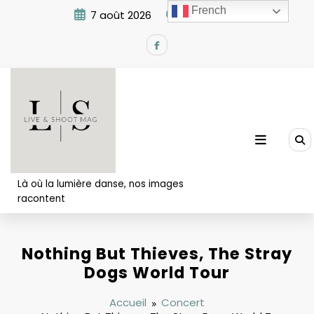
Aller
French
7 août 2026
10:26:42 PM
au
contenu
Là où la lumière danse, nos images
racontent
Nothing But Thieves, The Stray
Dogs World Tour
Accueil
Concert