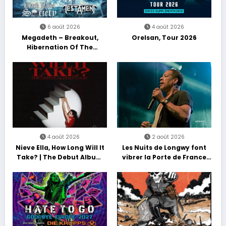
6 août 2026
4 août 2026
Megadeth – Breakout,
Orelsan, Tour 2026
Hibernation Of The
Nations Europe Tour 2027
4 août 2026
2 août 2026
Nieve Ella, How Long Will It
Les Nuits de Longwy font
Take? | The Debut Album
vibrer la Porte de France
Tour
avec une soirée entre
découvertes et énergie
reggae