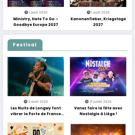
1 août 2026
1 août 2026
Ministry, Hate To Go –
Kanonenfieber, Kriegstage
Goodbye Europe 2027
2027
Festival
2 août 2026
31 juillet 2026
Les Nuits de Longwy font
Venez faire la fête avec
vibrer la Porte de France
Nostalgie à Liège !
avec une soirée entre
découvertes et énergie
reggae