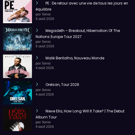
6 août 2026
Malik Bentalha, Nouveau Monde
par Sonia
4 août 2026
Orelsan, Tour 2026
par Sonia
4 août 2026
Nieve Ella, How Long Will It Take? | The Debut
Album Tour
par Sonia
4 août 2026
Amnéville
Ans
Antwerpen
Belgique
Bruxelles
Charleroi
Clermont-Ferrand
Concert
Dijon
Enghien
Festival
Florange
France
Gent
Hannut
Humoriste
humour
La Louvière
Lille