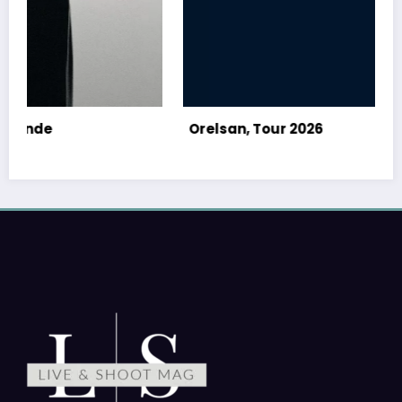
N
Orelsan, Tour 2026
A