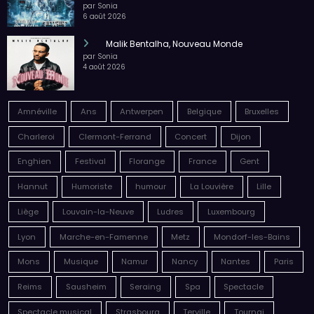
par Sonia
6 août 2026
Malik Bentalha, Nouveau Monde
par Sonia
4 août 2026
Amnéville
Ans
Antwerpen
Belgique
Bruxelles
Charleroi
Clermont-Ferrand
Concert
Dijon
Enghien
Festival
Florange
France
Gent
Hannut
Humoriste
humour
La Louvière
Lille
Liège
Louvain-la-Neuve
Ludres
Luxembourg
Lyon
Marche-en-Famenne
Metz
Mondorf-les-Bains
Mons
Musique
Namur
Nancy
Nantes
Paris
Reims
Sausheim
Seraing
Spa
Spectacle
Spectacle musical
Strasbourg
Terville
Tournai