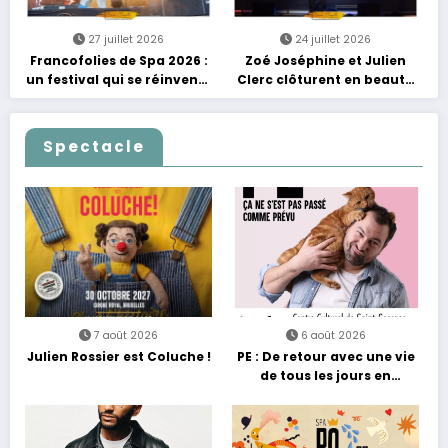
27 juillet 2026
24 juillet 2026
Francofolies de Spa 2026 :
Zoé Joséphine et Julien
un festival qui se réinvente
Clerc clôturent en beauté
entre nouveautés et
Les Nuits Francofolies au
grands moments de scène
Casino
Spectacle
7 août 2026
6 août 2026
Julien Rossier est Coluche !
PE : De retour avec une vie
de tous les jours en
équilibre