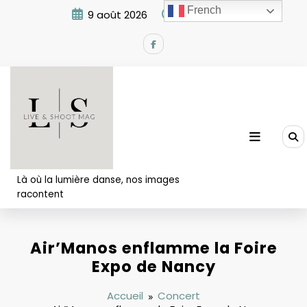
Aller
French
9 août 2026
9:46:38 AM
au
contenu
Là où la lumière danse, nos images
racontent
Air’Manos enflamme la Foire
Expo de Nancy
Accueil
Concert