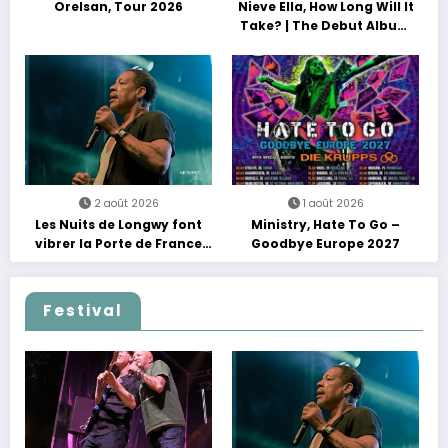
Orelsan, Tour 2026
Nieve Ella, How Long Will It
Take? | The Debut Album
Tour
2 août 2026
1 août 2026
Les Nuits de Longwy font
Ministry, Hate To Go –
vibrer la Porte de France
Goodbye Europe 2027
avec une soirée entre
découvertes et énergie
reggae
Festival