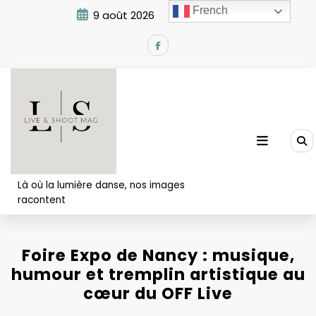
Aller
French
9 août 2026
7:14:02 AM
au
contenu
Là où la lumière danse, nos images
racontent
Foire Expo de Nancy : musique,
humour et tremplin artistique au
cœur du OFF Live