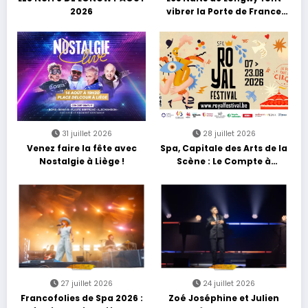
2026
vibrer la Porte de France
avec une soirée entre
découvertes et énergie
reggae
31 juillet 2026
28 juillet 2026
Venez faire la fête avec
Spa, Capitale des Arts de la
Nostalgie à Liège !
Scène : Le Compte à
Rebours est Lancé !
27 juillet 2026
24 juillet 2026
Francofolies de Spa 2026 :
Zoé Joséphine et Julien