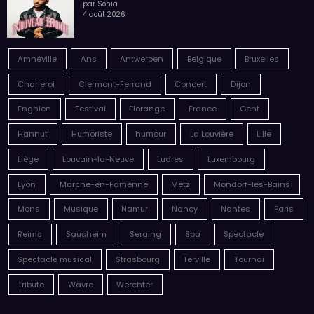
par Sonia
4 août 2026
Amnéville
Ans
Antwerpen
Belgique
Bruxelles
Charleroi
Clermont-Ferrand
Concert
Dijon
Enghien
Festival
Florange
France
Gent
Hannut
Humoriste
humour
La Louvière
Lille
Liège
Louvain-la-Neuve
Ludres
Luxembourg
Lyon
Marche-en-Famenne
Metz
Mondorf-les-Bains
Mons
Musique
Namur
Nancy
Nantes
Paris
Reims
Sausheim
Seraing
Spa
Spectacle
Spectacle musical
Strasbourg
Terville
Tournai
Tribute
Wavre
Werchter