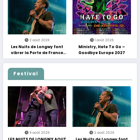
2 août 2026
1 août 2026
Les Nuits de Longwy font
Ministry, Hate To Go –
vibrer la Porte de France
Goodbye Europe 2027
avec une soirée entre
découvertes et énergie
reggae
Festival
9 août 2026
2 août 2026
LES NUITS DE LONGWY AOUT
Les Nuits de Longwy font