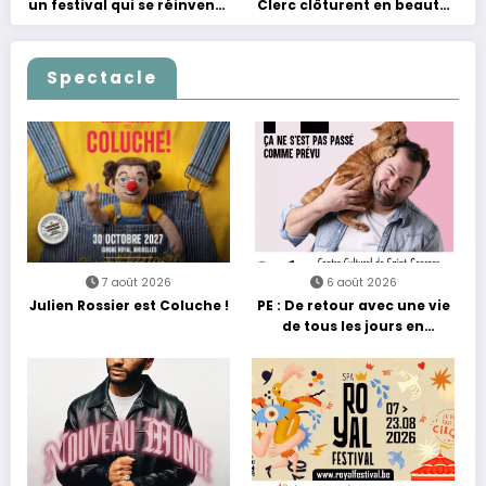
un festival qui se réinvente
Clerc clôturent en beauté
entre nouveautés et
Les Nuits Francofolies au
grands moments de scène
Casino
Spectacle
7 août 2026
6 août 2026
Julien Rossier est Coluche !
PE : De retour avec une vie
de tous les jours en
équilibre