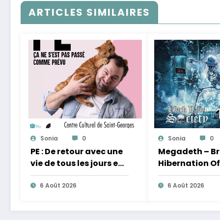
ARTICLES SIMILAIRES
Sonia
0
Sonia
0
PE : De retour avec une
Megadeth – Br
vie de tous les jours en
Hibernation Of
équilibre
Nations Europ
6 Août 2026
2027
6 Août 2026