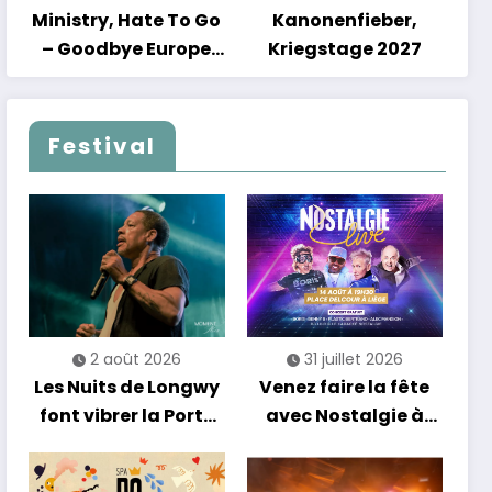
Ministry, Hate To Go
Kanonenfieber,
– Goodbye Europe
Kriegstage 2027
2027
Festival
2 août 2026
31 juillet 2026
Les Nuits de Longwy
Venez faire la fête
font vibrer la Porte
avec Nostalgie à
de France avec une
Liège !
soirée entre