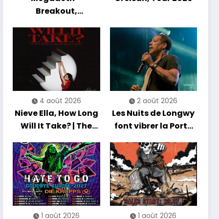
Breakout,
Hibernation Of The
Nations Europe Tour
2027
4 août 2026
2 août 2026
Nieve Ella, How Long
Les Nuits de Longwy
Will It Take? | The
font vibrer la Porte
Debut Album Tour
de France avec une
soirée entre
découvertes et
énergie reggae
1 août 2026
1 août 2026