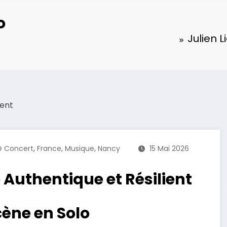
o
Julien L
,
,
,
Concert
France
Musique
Nancy
15 Mai 2026
o Authentique et Résilient
cène en Solo