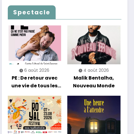
Les Nuits
célèbrent le temps
Francofolies au
qui passe… sans
Spectacle
Casino
jamais céder à la
nostalgie
6 août 2026
4 août 2026
PE : De retour avec
Malik Bentalha,
une vie de tous les
Nouveau Monde
jours en équilibre