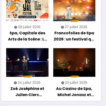
découvertes et
énergie reggae
28 juillet 2026
27 juillet 2026
Spa, Capitale des
Francofolies de Spa
Arts de la Scène : Le
2026 : un festival qui
Compte à Rebours
se réinvente entre
est Lancé !
nouveautés et
grands moments de
scène
24 juillet 2026
23 juillet 2026
Zoé Joséphine et
Au Casino de Spa,
Julien Clerc
Michel Jonasz et
clôturent en beauté
Alain Chamfort