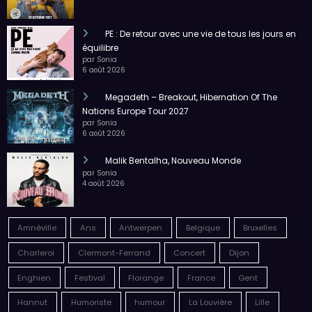
PE : De retour avec une vie de tous les jours en
équilibre
par Sonia
6 août 2026
Megadeth – Breakout, Hibernation Of The
Nations Europe Tour 2027
par Sonia
6 août 2026
Malik Bentalha, Nouveau Monde
par Sonia
4 août 2026
Amnéville
Ans
Antwerpen
Belgique
Bruxelles
Charleroi
Clermont-Ferrand
Concert
Dijon
Enghien
Festival
Florange
France
Gent
Hannut
Humoriste
humour
La Louvière
Lille