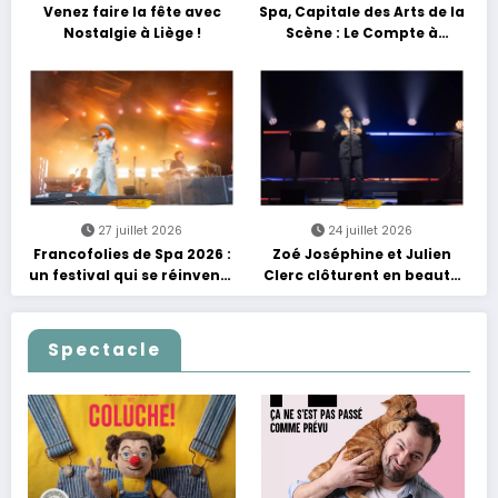
Venez faire la fête avec
Spa, Capitale des Arts de la
Nostalgie à Liège !
Scène : Le Compte à
Rebours est Lancé !
27 juillet 2026
24 juillet 2026
Francofolies de Spa 2026 :
Zoé Joséphine et Julien
un festival qui se réinvente
Clerc clôturent en beauté
entre nouveautés et
Les Nuits Francofolies au
grands moments de scène
Casino
Spectacle