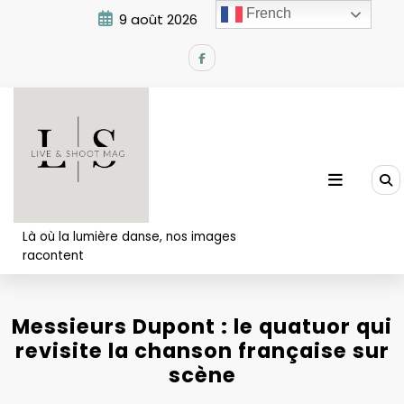
Aller
French
9 août 2026
1:43:15 AM
au
contenu
Là où la lumière danse, nos images
racontent
Messieurs Dupont : le quatuor qui
revisite la chanson française sur
scène