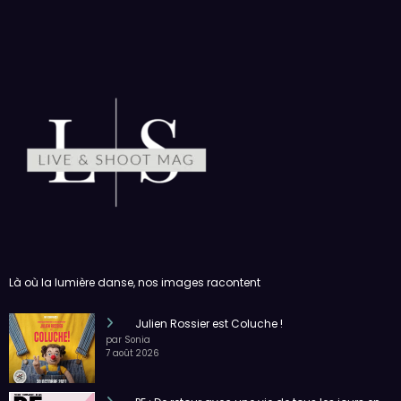
Là où la lumière danse, nos images racontent
Julien Rossier est Coluche !
par Sonia
7 août 2026
PE : De retour avec une vie de tous les jours en
équilibre
par Sonia
6 août 2026
Megadeth – Breakout, Hibernation Of The
Nations Europe Tour 2027
par Sonia
6 août 2026
Malik Bentalha, Nouveau Monde
par Sonia
4 août 2026