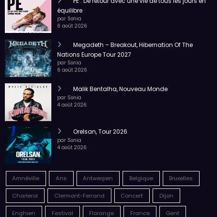
Orelsan, Tour 2026
par Sonia
4 août 2026
Amnéville
Ans
Antwerpen
Belgique
Bruxelles
Charleroi
Clermont-Ferrand
Concert
Dijon
Enghien
Festival
Florange
France
Gent
Hannut
Humoriste
humour
La Louvière
Lille
Liège
Louvain-la-Neuve
Ludres
Luxembourg
Lyon
Marche-en-Famenne
Metz
Mondorf-les-Bains
Mons
Musique
Namur
Nancy
Nantes
Paris
Reims
Sausheim
Seraing
Spa
Spectacle
Spectacle musical
Strasbourg
Terville
Tournai