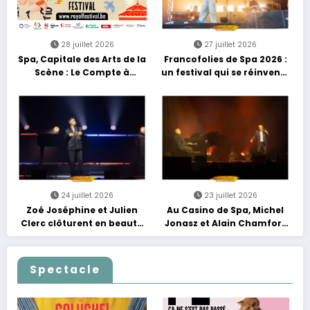
28 juillet 2026
27 juillet 2026
Spa, Capitale des Arts de la
Francofolies de Spa 2026 :
Scène : Le Compte à
un festival qui se réinvente
Rebours est Lancé !
entre nouveautés et
grands moments de scène
24 juillet 2026
23 juillet 2026
Zoé Joséphine et Julien
Au Casino de Spa, Michel
Clerc clôturent en beauté
Jonasz et Alain Chamfort
Les Nuits Francofolies au
célèbrent le temps qui
Casino
passe… sans jamais céder
à la nostalgie
Spectacle