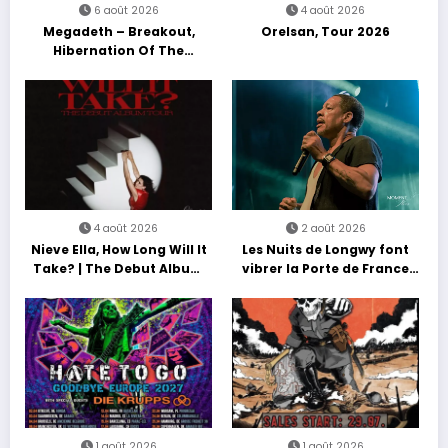
6 août 2026
4 août 2026
Megadeth – Breakout,
Orelsan, Tour 2026
Hibernation Of The
Nations Europe Tour 2027
4 août 2026
2 août 2026
Nieve Ella, How Long Will It
Les Nuits de Longwy font
Take? | The Debut Album
vibrer la Porte de France
Tour
avec une soirée entre
découvertes et énergie
reggae
1 août 2026
1 août 2026