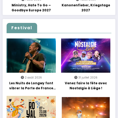
Ministry, Hate To Go –
Kanonenfieber, Kriegstage
Goodbye Europe 2027
2027
Festival
2 août 2026
31 juillet 2026
Les Nuits de Longwy font
Venez faire la fête avec
vibrer la Porte de France
Nostalgie à Liège !
avec une soirée entre
découvertes et énergie
reggae