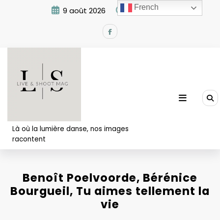
Aller
French
9 août 2026
11:42:05 AM
au
contenu
Là où la lumière danse, nos images
racontent
Benoît Poelvoorde, Bérénice
Bourgueil, Tu aimes tellement la
vie