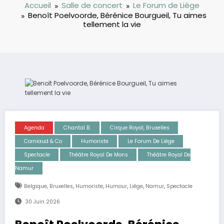
Accueil
Salle de concert
Le Forum de Liège
Benoît Poelvoorde, Bérénice Bourgueil, Tu aimes
tellement la vie
Agenda
Chantal B.
Cirque Royal, Bruxelles
Corniaud & Co
Humoriste
Le Forum De Liège
Spectacle
Théâtre Royal De Mons
Théâtre Royal De
Namur
,
,
,
,
,
,
Belgique
Bruxelles
Humoriste
Humour
Liège
Namur
Spectacle
30 Juin 2026