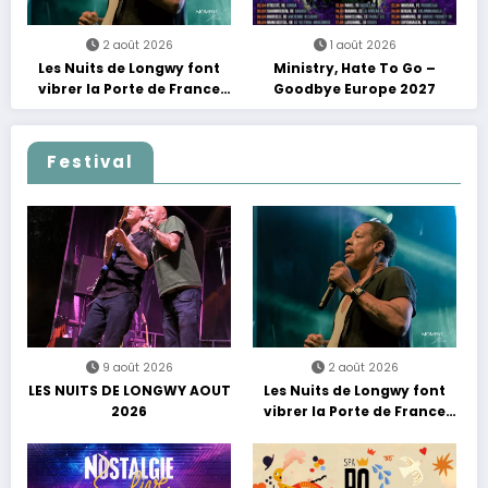
2 août 2026
1 août 2026
Les Nuits de Longwy font
Ministry, Hate To Go –
vibrer la Porte de France
Goodbye Europe 2027
avec une soirée entre
découvertes et énergie
reggae
Festival
9 août 2026
2 août 2026
LES NUITS DE LONGWY AOUT
Les Nuits de Longwy font
2026
vibrer la Porte de France
avec une soirée entre
découvertes et énergie
reggae