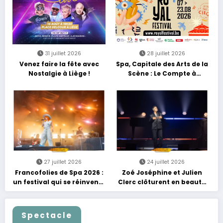
31 juillet 2026
28 juillet 2026
Venez faire la fête avec
Spa, Capitale des Arts de la
Nostalgie à Liège !
Scène : Le Compte à
Rebours est Lancé !
27 juillet 2026
24 juillet 2026
Francofolies de Spa 2026 :
Zoé Joséphine et Julien
un festival qui se réinvente
Clerc clôturent en beauté
entre nouveautés et
Les Nuits Francofolies au
grands moments de scène
Casino
Spectacle