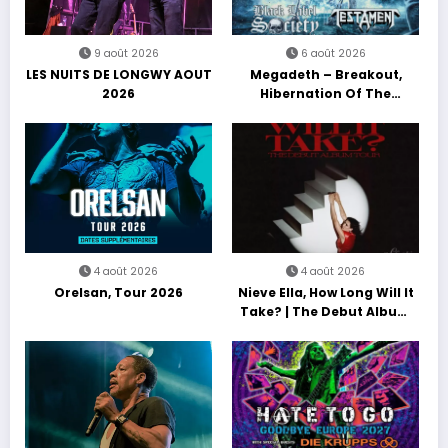
9 août 2026
6 août 2026
LES NUITS DE LONGWY AOUT
Megadeth – Breakout,
2026
Hibernation Of The
Nations Europe Tour 2027
4 août 2026
4 août 2026
Orelsan, Tour 2026
Nieve Ella, How Long Will It
Take? | The Debut Album
Tour