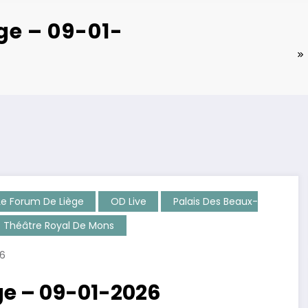
ge – 09-01-
Le Forum De Liège
OD Live
Palais Des Beaux-
Théâtre Royal De Mons
26
ge – 09-01-2026