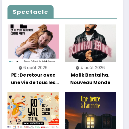
Les Nuits
célèbrent le temps
Francofolies au
qui passe… sans
Spectacle
Casino
jamais céder à la
nostalgie
6 août 2026
4 août 2026
PE : De retour avec
Malik Bentalha,
une vie de tous les
Nouveau Monde
jours en équilibre