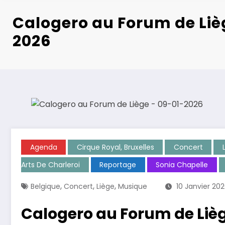
Calogero au Forum de Liè
2026
Agenda
Cirque Royal, Bruxelles
Concert
Arts De Charleroi
Reportage
Sonia Chapelle
,
,
,
Belgique
Concert
Liège
Musique
10 Janvier 20
Calogero au Forum de Liè