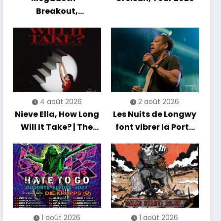
Breakout,
Hibernation Of The
Nations Europe Tour
2027
4 août 2026
2 août 2026
Nieve Ella, How Long
Les Nuits de Longwy
Will It Take? | The
font vibrer la Porte
Debut Album Tour
de France avec une
soirée entre
découvertes et
énergie reggae
1 août 2026
1 août 2026