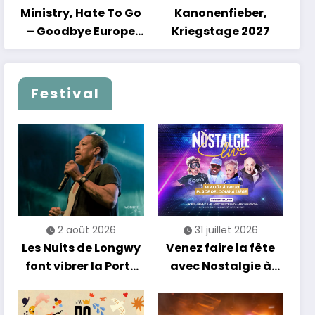
Ministry, Hate To Go
Kanonenfieber,
– Goodbye Europe
Kriegstage 2027
2027
Festival
2 août 2026
31 juillet 2026
Les Nuits de Longwy
Venez faire la fête
font vibrer la Porte
avec Nostalgie à
de France avec une
Liège !
soirée entre