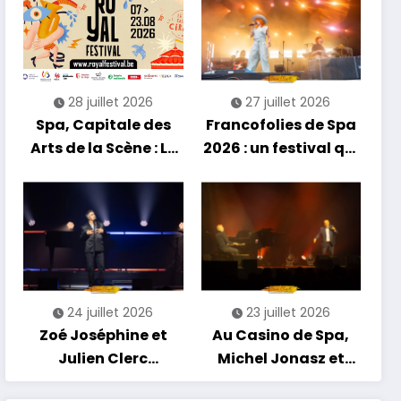
découvertes et
énergie reggae
28 juillet 2026
27 juillet 2026
Spa, Capitale des
Francofolies de Spa
Arts de la Scène : Le
2026 : un festival qui
Compte à Rebours
se réinvente entre
est Lancé !
nouveautés et
grands moments de
scène
24 juillet 2026
23 juillet 2026
Zoé Joséphine et
Au Casino de Spa,
Julien Clerc
Michel Jonasz et
clôturent en beauté
Alain Chamfort