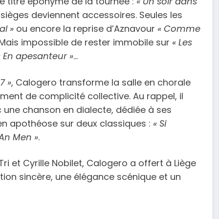
e titre éponyme de la tournée :
« Un soir dans
les sièges deviennent accessoires. Seules les
l »
ou encore la reprise d’Aznavour
« Comme
Mais impossible de rester immobile sur
« Les
« En apesanteur »
…
7 »
, Calogero transforme la salle en chorale
ent de complicité collective. Au rappel, il
 une chanson en dialecte, dédiée à ses
 en apothéose sur deux classiques :
« Si
 An Men »
.
et Cyrille Nobilet, Calogero a offert à Liège
tion sincère, une élégance scénique et un