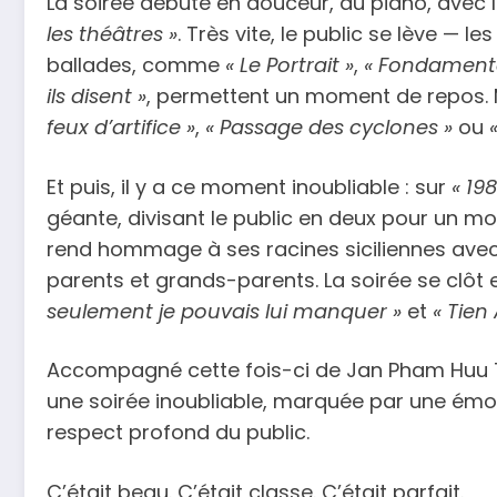
La soirée débute en douceur, au piano, avec l
les théâtres »
. Très vite, le public se lève — 
ballades, comme
« Le Portrait »
,
« Fondamenta
ils disent »
, permettent un moment de repos. 
feux d’artifice »
,
« Passage des cyclones »
ou
Et puis, il y a ce moment inoubliable : sur
« 198
géante, divisant le public en deux pour un mom
rend hommage à ses racines siciliennes avec
parents et grands-parents. La soirée se clôt
seulement je pouvais lui manquer »
et
« Tien
Accompagné cette fois-ci de Jan Pham Huu Tri 
une soirée inoubliable, marquée par une émo
respect profond du public.
C’était beau. C’était classe. C’était parfait.