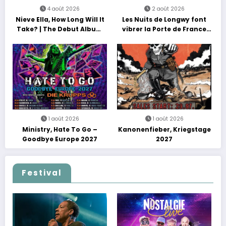
4 août 2026
2 août 2026
Nieve Ella, How Long Will It
Les Nuits de Longwy font
Take? | The Debut Album
vibrer la Porte de France
Tour
avec une soirée entre
découvertes et énergie
reggae
1 août 2026
1 août 2026
Ministry, Hate To Go –
Kanonenfieber, Kriegstage
Goodbye Europe 2027
2027
Festival