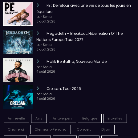
PE : De retour avec une vie de tous les jours en
équilibre
par Sonia
6 août 2026
Megadeth – Breakout, Hibernation Of The
Nations Europe Tour 2027
par Sonia
6 août 2026
Malik Bentalha, Nouveau Monde
par Sonia
4 août 2026
Orelsan, Tour 2026
par Sonia
4 août 2026
Amnéville
Ans
Antwerpen
Belgique
Bruxelles
Charleroi
Clermont-Ferrand
Concert
Dijon