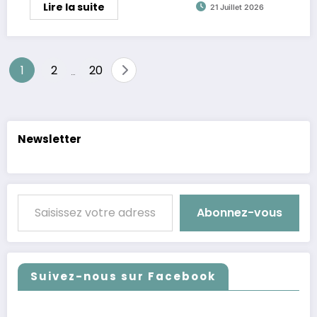
Lire la suite
21 Juillet 2026
Pagination
1
2
20
…
des
publications
Newsletter
Saisissez votre adresse e-mail…
Abonnez-vous
Suivez-nous sur Facebook