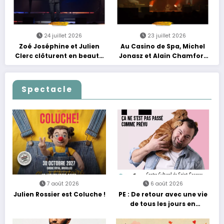
24 juillet 2026
23 juillet 2026
Zoé Joséphine et Julien
Au Casino de Spa, Michel
Clerc clôturent en beauté
Jonasz et Alain Chamfort
Les Nuits Francofolies au
célèbrent le temps qui
Casino
passe… sans jamais céder
à la nostalgie
Spectacle
7 août 2026
6 août 2026
Julien Rossier est Coluche !
PE : De retour avec une vie
de tous les jours en
équilibre