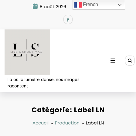
Aller
French
8 août 2026
8:13:00 AM
au
contenu
Là où la lumière danse, nos images
racontent
Catégorie: Label LN
Accueil
Production
Label LN