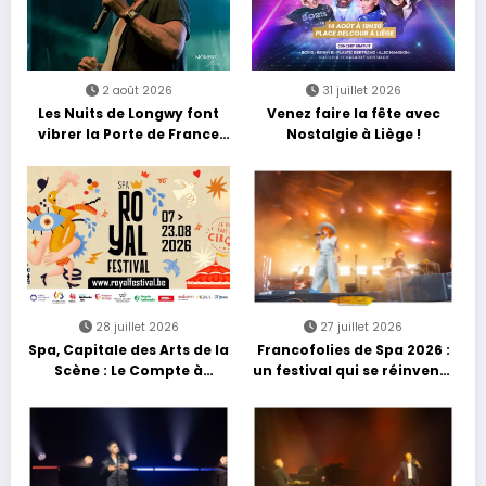
2 août 2026
31 juillet 2026
Les Nuits de Longwy font
Venez faire la fête avec
vibrer la Porte de France
Nostalgie à Liège !
avec une soirée entre
découvertes et énergie
reggae
28 juillet 2026
27 juillet 2026
Spa, Capitale des Arts de la
Francofolies de Spa 2026 :
Scène : Le Compte à
un festival qui se réinvente
Rebours est Lancé !
entre nouveautés et
grands moments de scène