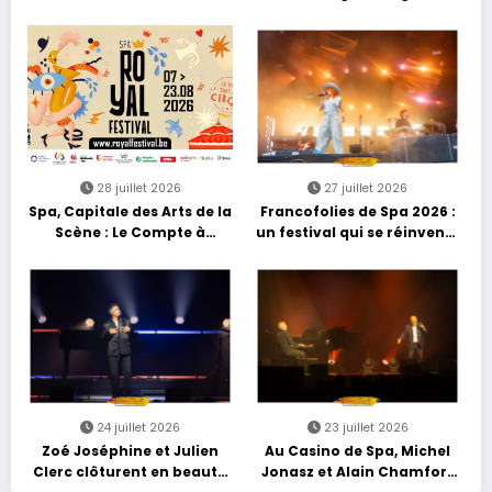
avec une soirée entre
découvertes et énergie
reggae
28 juillet 2026
27 juillet 2026
Spa, Capitale des Arts de la
Francofolies de Spa 2026 :
Scène : Le Compte à
un festival qui se réinvente
Rebours est Lancé !
entre nouveautés et
grands moments de scène
24 juillet 2026
23 juillet 2026
Zoé Joséphine et Julien
Au Casino de Spa, Michel
Clerc clôturent en beauté
Jonasz et Alain Chamfort