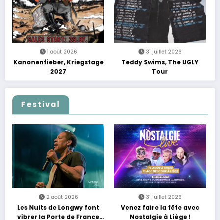
1 août 2026
31 juillet 2026
Kanonenfieber, Kriegstage
Teddy Swims, The UGLY
2027
Tour
Festival
2 août 2026
31 juillet 2026
Les Nuits de Longwy font
Venez faire la fête avec
vibrer la Porte de France
Nostalgie à Liège !