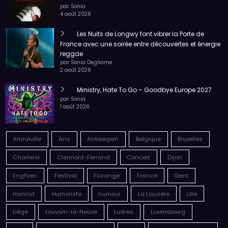
par Sonia
4 août 2026
Les Nuits de Longwy font vibrer la Porte de
France avec une soirée entre découvertes et énergie
reggae
par Sonia Degliame
2 août 2026
Ministry, Hate To Go – Goodbye Europe 2027
par Sonia
1 août 2026
Amnéville
Ans
Antwerpen
Belgique
Bruxelles
Charleroi
Clermont-Ferrand
Concert
Dijon
Enghien
Festival
Florange
France
Gent
Hannut
Humoriste
humour
La Louvière
Lille
Liège
Louvain-la-Neuve
Ludres
Luxembourg