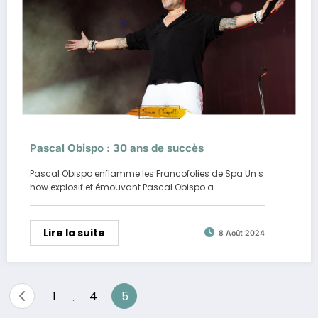
Pascal Obispo : 30 ans de succès
Pascal Obispo enflamme les Francofolies de Spa Un s
how explosif et émouvant Pascal Obispo a…
Lire la suite
8 Août 2024
Pagination
1
4
5
…
des