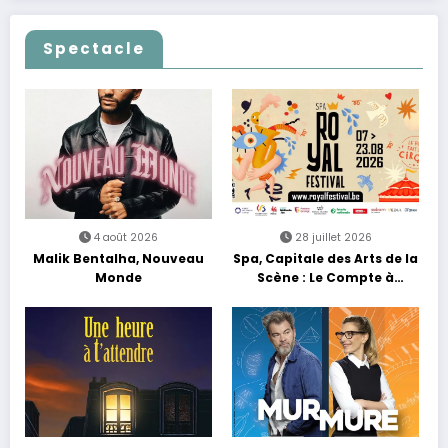
Les Nuits Francofolies au
célèbrent le temps qui
Casino
passe… sans jamais céder
à la nostalgie
Spectacle
4 août 2026
28 juillet 2026
Malik Bentalha, Nouveau
Spa, Capitale des Arts de la
Monde
Scène : Le Compte à
Rebours est Lancé !