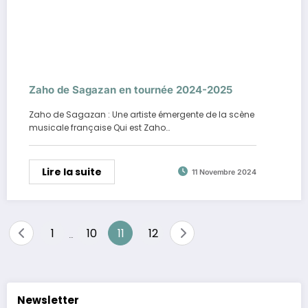
Zaho de Sagazan en tournée 2024-2025
Zaho de Sagazan : Une artiste émergente de la scène
musicale française Qui est Zaho…
Lire la suite
11 Novembre 2024
Pagination
1
10
11
12
…
des
publications
Newsletter