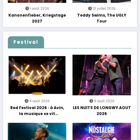
1 août 2026
31 juillet 2026
Kanonenfieber, Kriegstage
Teddy Swims, The UGLY
2027
Tour
Festival
9 août 2026
9 août 2026
Red Festival 2026 : à Avin,
LES NUITS DE LONGWY AOUT
la musique se vit
2026
autrement