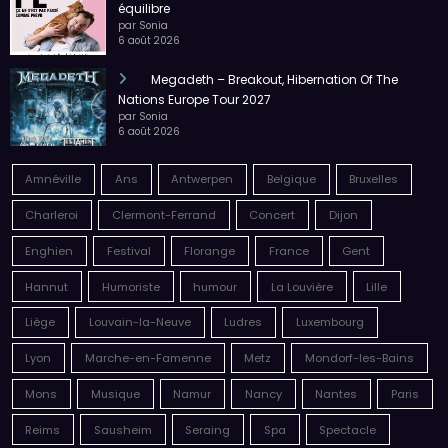
équilibre
par Sonia
6 août 2026
Megadeth – Breakout, Hibernation Of The
Nations Europe Tour 2027
par Sonia
6 août 2026
Amnéville
Ans
Antwerpen
Belgique
Bruxelles
Charleroi
Clermont-Ferrand
Concert
Dijon
Enghien
Festival
Florange
France
Gent
Hannut
Humoriste
humour
La Louvière
Lille
Liège
Louvain-la-Neuve
Ludres
Luxembourg
Lyon
Marche-en-Famenne
Metz
Mondorf-les-Bains
Mons
Musique
Namur
Nancy
Nantes
Paris
Reims
Sausheim
Seraing
Spa
Spectacle