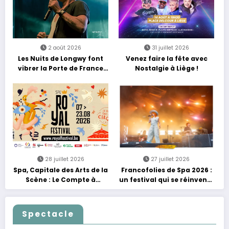
2 août 2026
31 juillet 2026
Les Nuits de Longwy font
Venez faire la fête avec
vibrer la Porte de France
Nostalgie à Liège !
avec une soirée entre
découvertes et énergie
reggae
28 juillet 2026
27 juillet 2026
Spa, Capitale des Arts de la
Francofolies de Spa 2026 :
Scène : Le Compte à
un festival qui se réinvente
Rebours est Lancé !
entre nouveautés et
grands moments de scène
Spectacle