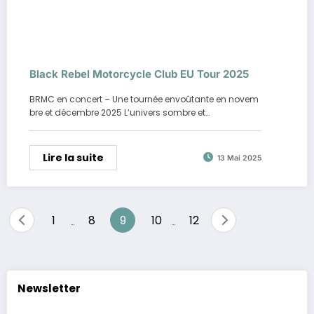
Black Rebel Motorcycle Club EU Tour 2025
BRMC en concert – Une tournée envoûtante en novem
bre et décembre 2025 L’univers sombre et…
Lire la suite
13 Mai 2025
Pagination
1
8
9
10
12
…
…
des
publications
Newsletter