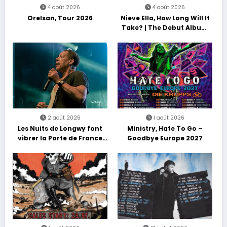
4 août 2026
4 août 2026
Orelsan, Tour 2026
Nieve Ella, How Long Will It
Take? | The Debut Album
Tour
2 août 2026
1 août 2026
Les Nuits de Longwy font
Ministry, Hate To Go –
vibrer la Porte de France
Goodbye Europe 2027
avec une soirée entre
découvertes et énergie
reggae