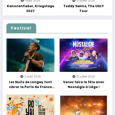
1 août 2026
31 juillet 2026
Kanonenfieber, Kriegstage
Teddy Swims, The UGLY
2027
Tour
Festival
2 août 2026
31 juillet 2026
Les Nuits de Longwy font
Venez faire la fête avec
vibrer la Porte de France
Nostalgie à Liège !
avec une soirée entre
découvertes et énergie
reggae