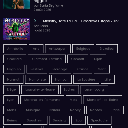
reggae
par Sonia Degliame
2 août 2026
Ministry, Hate To Go – Goodbye Europe 2027
par Sonia
1 août 2026
Amnéville
Ans
Antwerpen
Belgique
Bruxelles
Charleroi
Clermont-Ferrand
Concert
Dijon
Enghien
Festival
Florange
France
Gent
Hannut
Humoriste
humour
La Louvière
Lille
Liège
Louvain-la-Neuve
Ludres
Luxembourg
Lyon
Marche-en-Famenne
Metz
Mondorf-les-Bains
Mons
Musique
Namur
Nancy
Nantes
Paris
Reims
Sausheim
Seraing
Spa
Spectacle