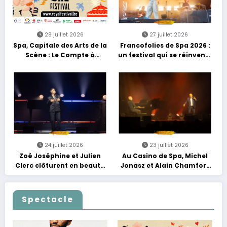
28 juillet 2026
27 juillet 2026
Spa, Capitale des Arts de la
Francofolies de Spa 2026 :
Scène : Le Compte à
un festival qui se réinvente
Rebours est Lancé !
entre nouveautés et
grands moments de scène
24 juillet 2026
23 juillet 2026
Zoé Joséphine et Julien
Au Casino de Spa, Michel
Clerc clôturent en beauté
Jonasz et Alain Chamfort
Les Nuits Francofolies au
célèbrent le temps qui
Casino
passe… sans jamais céder
à la nostalgie
Spectacle