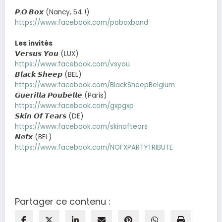
𝙋.𝙊.𝘽𝙤𝙭 (Nancy, 54 !)
https://www.facebook.com/poboxband
Les invités
𝙑𝙚𝙧𝙨𝙪𝙨 𝙔𝙤𝙪 (LUX)
https://www.facebook.com/vsyou
𝘽𝙡𝙖𝙘𝙠 𝙎𝙝𝙚𝙚𝙥 (BEL)
https://www.facebook.com/BlackSheepBelgium
𝙂𝙪𝙚𝙧𝙞𝙡𝙡𝙖 𝙋𝙤𝙪𝙗𝙚𝙡𝙡𝙚 (Paris)
https://www.facebook.com/gxpgxp
𝙎𝙠𝙞𝙣 𝙊𝙛 𝙏𝙚𝙖𝙧𝙨 (DE)
https://www.facebook.com/skinoftears
𝙉ø𝙛𝙭 (BEL)
https://www.facebook.com/NOFXPARTYTRIBUTE
Partager ce contenu :