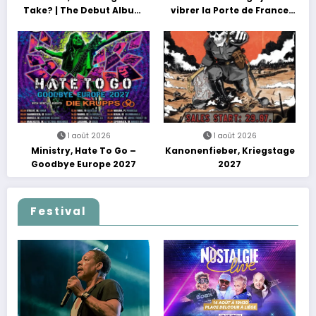
Take? | The Debut Album
vibrer la Porte de France
Tour
avec une soirée entre
découvertes et énergie
reggae
1 août 2026
1 août 2026
Ministry, Hate To Go –
Kanonenfieber, Kriegstage
Goodbye Europe 2027
2027
Festival