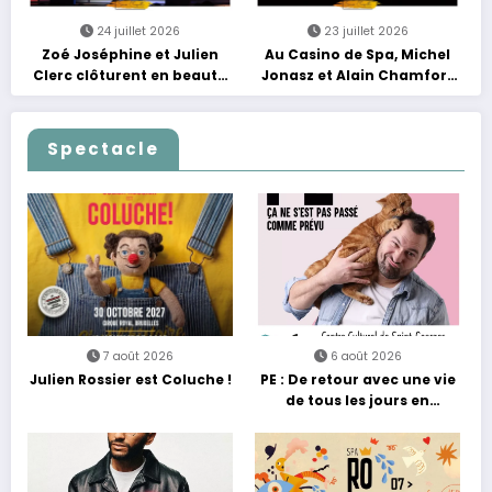
24 juillet 2026
23 juillet 2026
Zoé Joséphine et Julien
Au Casino de Spa, Michel
Clerc clôturent en beauté
Jonasz et Alain Chamfort
Les Nuits Francofolies au
célèbrent le temps qui
Casino
passe… sans jamais céder
à la nostalgie
Spectacle
7 août 2026
6 août 2026
Julien Rossier est Coluche !
PE : De retour avec une vie
de tous les jours en
équilibre