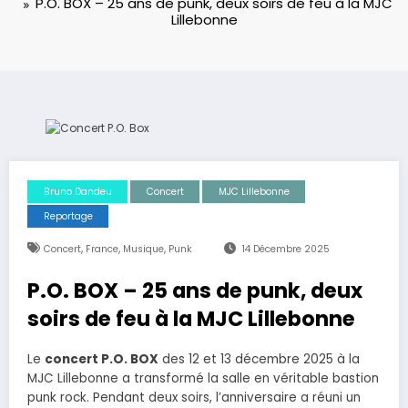
P.O. BOX – 25 ans de punk, deux soirs de feu à la MJC
Lillebonne
Bruno Dandeu
Concert
MJC Lillebonne
Reportage
,
,
,
Concert
France
Musique
Punk
14 Décembre 2025
P.O. BOX – 25 ans de punk, deux
soirs de feu à la MJC Lillebonne
Le
concert P.O. BOX
des 12 et 13 décembre 2025 à la
MJC Lillebonne a transformé la salle en véritable bastion
punk rock. Pendant deux soirs, l’anniversaire a réuni un