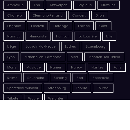
Malik Bentalha, Nouveau Monde
par Sonia
4 août 2026
Orelsan, Tour 2026
par Sonia
4 août 2026
Amnéville
Ans
Antwerpen
Belgique
Bruxelles
Charleroi
Clermont-Ferrand
Concert
Dijon
Enghien
Festival
Florange
France
Gent
Hannut
Humoriste
humour
La Louvière
Lille
Liège
Louvain-la-Neuve
Ludres
Luxembourg
Lyon
Marche-en-Famenne
Metz
Mondorf-les-Bains
Mons
Musique
Namur
Nancy
Nantes
Paris