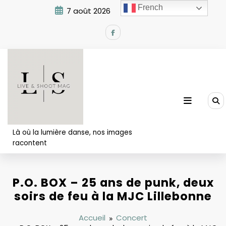
Aller
French
7 août 2026
1:57:42 PM
au
contenu
Là où la lumière danse, nos images
racontent
P.O. BOX – 25 ans de punk, deux
soirs de feu à la MJC Lillebonne
Accueil
Concert