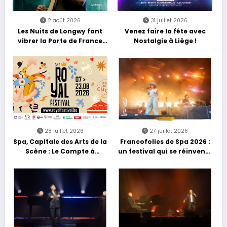
2 août 2026
31 juillet 2026
Les Nuits de Longwy font
Venez faire la fête avec
vibrer la Porte de France
Nostalgie à Liège !
avec une soirée entre
découvertes et énergie
reggae
28 juillet 2026
27 juillet 2026
Spa, Capitale des Arts de la
Francofolies de Spa 2026 :
Scène : Le Compte à
un festival qui se réinvente
Rebours est Lancé !
entre nouveautés et
grands moments de scène