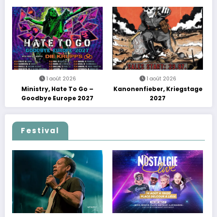
Tour
avec une soirée entre
découvertes et énergie
reggae
1 août 2026
1 août 2026
Ministry, Hate To Go –
Kanonenfieber, Kriegstage
Goodbye Europe 2027
2027
Festival