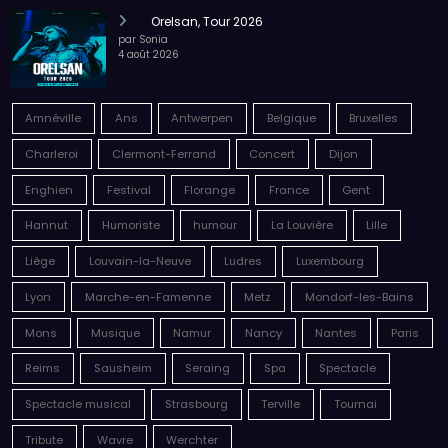
Orelsan, Tour 2026
par Sonia
4 août 2026
Amnéville
Ans
Antwerpen
Belgique
Bruxelles
Charleroi
Clermont-Ferrand
Concert
Dijon
Enghien
Festival
Florange
France
Gent
Hannut
Humoriste
humour
La Louvière
Lille
Liège
Louvain-la-Neuve
Ludres
Luxembourg
Lyon
Marche-en-Famenne
Metz
Mondorf-les-Bains
Mons
Musique
Namur
Nancy
Nantes
Paris
Reims
Sausheim
Seraing
Spa
Spectacle
Spectacle musical
Strasbourg
Terville
Tournai
Tribute
Wavre
Werchter