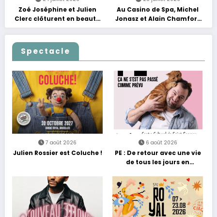
Zoé Joséphine et Julien
Au Casino de Spa, Michel
Clerc clôturent en beauté
Jonasz et Alain Chamfort
Les Nuits Francofolies au
célèbrent le temps qui
Casino
passe… sans jamais céder
à la nostalgie
Spectacle
7 août 2026
6 août 2026
Julien Rossier est Coluche !
PE : De retour avec une vie
de tous les jours en
équilibre