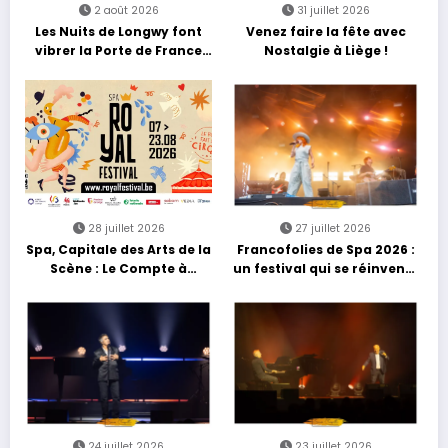
2 août 2026
31 juillet 2026
Les Nuits de Longwy font
Venez faire la fête avec
vibrer la Porte de France
Nostalgie à Liège !
avec une soirée entre
découvertes et énergie
reggae
28 juillet 2026
27 juillet 2026
Spa, Capitale des Arts de la
Francofolies de Spa 2026 :
Scène : Le Compte à
un festival qui se réinvente
Rebours est Lancé !
entre nouveautés et
grands moments de scène
24 juillet 2026
23 juillet 2026