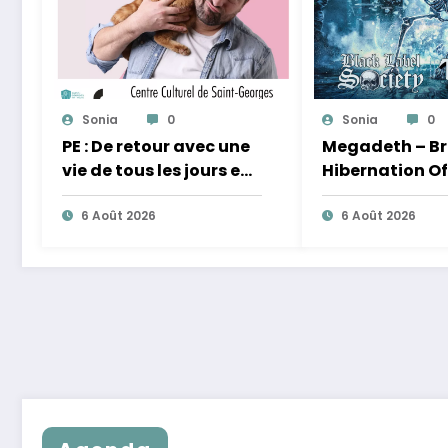
Sonia
0
Sonia
0
PE : De retour avec une
Megadeth – Br
vie de tous les jours en
Hibernation Of
équilibre
Nations Europ
6 Août 2026
2027
6 Août 2026