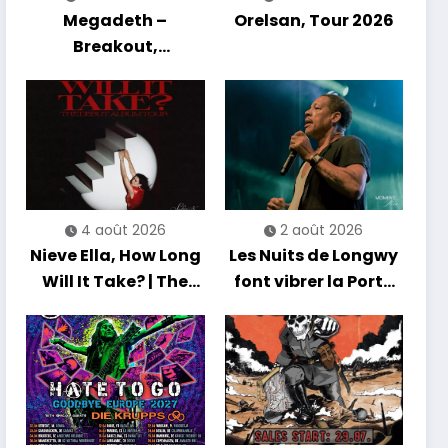
Megadeth –
Orelsan, Tour 2026
Breakout,
Hibernation Of The
Nations Europe Tour
2027
4 août 2026
2 août 2026
Nieve Ella, How Long
Les Nuits de Longwy
Will It Take? | The
font vibrer la Porte
Debut Album Tour
de France avec une
soirée entre
découvertes et
énergie reggae