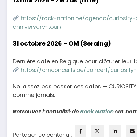
13 mai 2026 – Zik Zak (Ittre)
https://rock-nation.be/agenda/curiosity-
anniversary-tour/
31 octobre 2026 – OM (Seraing)
Dernière date en Belgique pour clôturer leur t
https://omconcerts.be/concert/curiosity
Ne laissez pas passer ces dates — CURIOSI
comme jamais.
Retrouvez l’actualité de
Rock Nation
sur notr
Partager ce contenu :