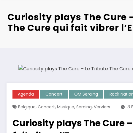
Curiosity plays The Cure –
The Cure qui fait vibrer l
Agenda
Concert
OM Seraing
Rock Natio
,
,
,
,
Belgique
Concert
Musique
Seraing
Verviers
8 
Curiosity plays The Cure –