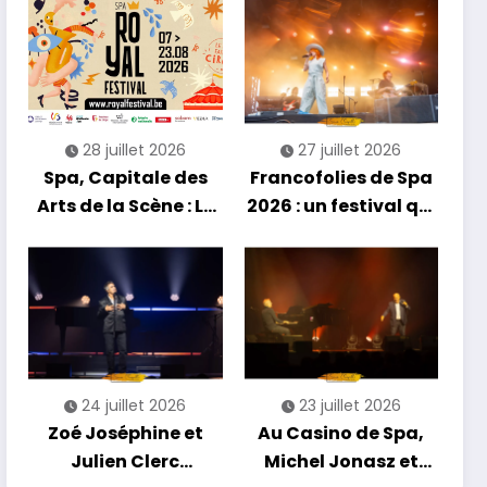
soirée entre
découvertes et
énergie reggae
28 juillet 2026
27 juillet 2026
Spa, Capitale des
Francofolies de Spa
Arts de la Scène : Le
2026 : un festival qui
Compte à Rebours
se réinvente entre
est Lancé !
nouveautés et
grands moments de
scène
24 juillet 2026
23 juillet 2026
Zoé Joséphine et
Au Casino de Spa,
Julien Clerc
Michel Jonasz et