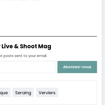
r Live & Shoot Mag
st posts sent to your email.
Abonnez-vous
ique
Seraing
Verviers