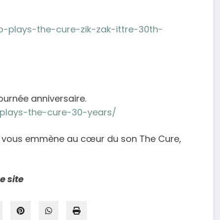
b-plays-the-cure-zik-zak-ittre-30th-
ournée anniversaire.
-plays-the-cure-30-years/
TY vous emmène au cœur du son The Cure,
e site