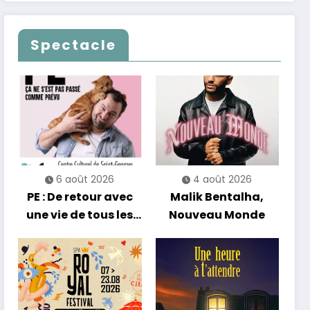
clôturent en beauté
Alain Chamfort
Les Nuits
célèbrent le temps
Francofolies au
qui passe… sans
Spectacle
Casino
jamais céder à la
nostalgie
6 août 2026
4 août 2026
PE : De retour avec
Malik Bentalha,
une vie de tous les
Nouveau Monde
jours en équilibre