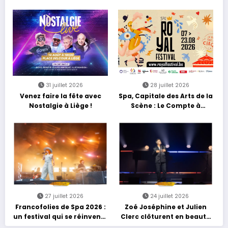
avec une soirée entre
découvertes et énergie
reggae
31 juillet 2026
28 juillet 2026
Venez faire la fête avec
Spa, Capitale des Arts de la
Nostalgie à Liège !
Scène : Le Compte à
Rebours est Lancé !
27 juillet 2026
24 juillet 2026
Francofolies de Spa 2026 :
Zoé Joséphine et Julien
un festival qui se réinvente
Clerc clôturent en beauté
entre nouveautés et
Les Nuits Francofolies au