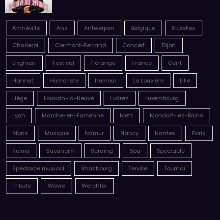
Amnéville
Ans
Antwerpen
Belgique
Bruxelles
Charleroi
Clermont-Ferrand
Concert
Dijon
Enghien
Festival
Florange
France
Gent
Hannut
Humoriste
humour
La Louvière
Lille
Liège
Louvain-la-Neuve
Ludres
Luxembourg
Lyon
Marche-en-Famenne
Metz
Mondorf-les-Bains
Mons
Musique
Namur
Nancy
Nantes
Paris
Reims
Sausheim
Seraing
Spa
Spectacle
Spectacle musical
Strasbourg
Terville
Tournai
Tribute
Wavre
Werchter