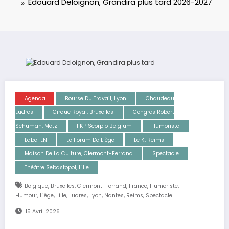
Edouard Deloignon, Grandira plus tard 2026-2027
Agenda
Bourse Du Travail, Lyon
Chaudeau
Ludres
Cirque Royal, Bruxelles
Congrès Robert
Schuman, Metz
FKP Scorpio Belgium
Humoriste
Label LN
Le Forum De Liège
Le K, Reims
Maison De La Culture, Clermont-Ferrand
Spectacle
Théâtre Sebastopol, Lille
,
,
,
,
,
Belgique
Bruxelles
Clermont-Ferrand
France
Humoriste
,
,
,
,
,
,
,
Humour
Liège
Lille
Ludres
Lyon
Nantes
Reims
Spectacle
15 Avril 2026