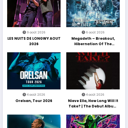
9 août 2026
6 août 2026
LES NUITS DE LONGWY AOUT
Megadeth – Breakout,
2026
Hibernation Of The
Nations Europe Tour 2027
4 août 2026
4 août 2026
Orelsan, Tour 2026
Nieve Ella, How Long Will It
Take? | The Debut Album
Tour