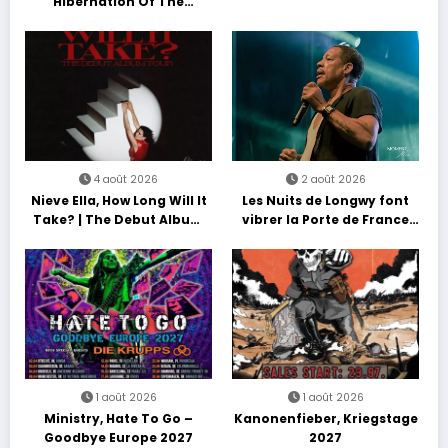
Hibernation Of The
Nations Europe Tour 2027
4 août 2026
2 août 2026
Nieve Ella, How Long Will It
Les Nuits de Longwy font
Take? | The Debut Album
vibrer la Porte de France
Tour
avec une soirée entre
découvertes et énergie
reggae
1 août 2026
1 août 2026
Ministry, Hate To Go –
Kanonenfieber, Kriegstage
Goodbye Europe 2027
2027