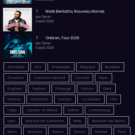
PE : De retour avec une vie de tous les jours en
équilibre
par Sonia
6 août 2026
Megadeth – Breakout, Hibernation Of The
Nations Europe Tour 2027
par Sonia
6 août 2026
Malik Bentalha, Nouveau Monde
par Sonia
4 août 2026
Orelsan, Tour 2026
par Sonia
4 août 2026
Amnéville
Ans
Antwerpen
Belgique
Bruxelles
Charleroi
Clermont-Ferrand
Concert
Dijon