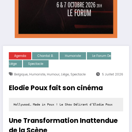
Agenda
Chantal B.
Humoriste
Le Forum De
Liège
Spectacle
,
,
,
,
Belgique
Humoriste
Humour
Liège
Spectacle
5 Juillet 2026
Elodie Poux fait son cinéma
Hollywood… Made in Poux ! Le Show Délirant d’Élodie Poux
Une Transformation Inattendue
de la Scène