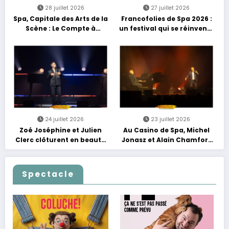
28 juillet 2026
27 juillet 2026
Spa, Capitale des Arts de la
Francofolies de Spa 2026 :
Scène : Le Compte à
un festival qui se réinvente
Rebours est Lancé !
entre nouveautés et
grands moments de scène
24 juillet 2026
23 juillet 2026
Zoé Joséphine et Julien
Au Casino de Spa, Michel
Clerc clôturent en beauté
Jonasz et Alain Chamfort
Les Nuits Francofolies au
célèbrent le temps qui
Casino
passe… sans jamais céder
à la nostalgie
Spectacle