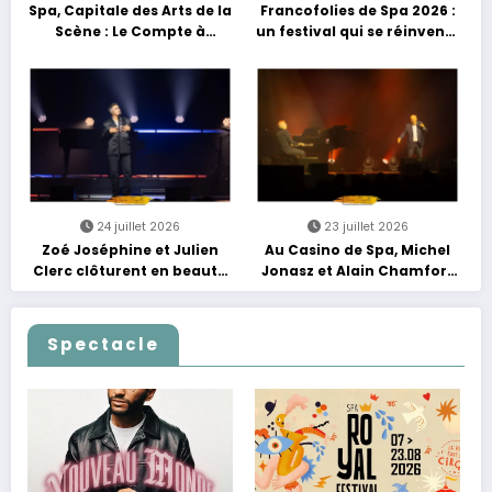
Spa, Capitale des Arts de la
Francofolies de Spa 2026 :
Scène : Le Compte à
un festival qui se réinvente
Rebours est Lancé !
entre nouveautés et
grands moments de scène
24 juillet 2026
23 juillet 2026
Zoé Joséphine et Julien
Au Casino de Spa, Michel
Clerc clôturent en beauté
Jonasz et Alain Chamfort
Les Nuits Francofolies au
célèbrent le temps qui
Casino
passe… sans jamais céder
à la nostalgie
Spectacle