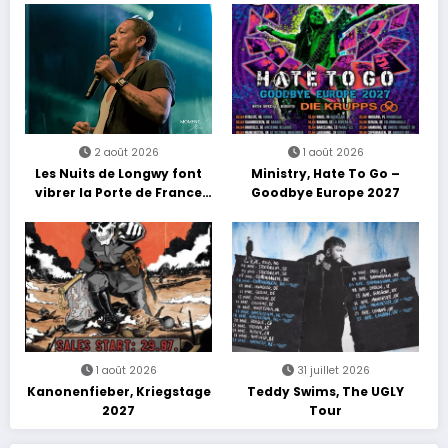
2 août 2026
1 août 2026
Les Nuits de Longwy font
Ministry, Hate To Go –
vibrer la Porte de France
Goodbye Europe 2027
avec une soirée entre
découvertes et énergie
reggae
1 août 2026
31 juillet 2026
Kanonenfieber, Kriegstage
Teddy Swims, The UGLY
2027
Tour