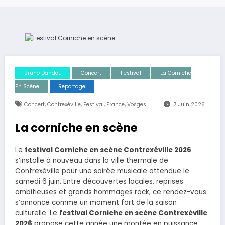
Bruno Dandeu
Concert
Festival
La Corniche
En Scène
Reportage
,
,
,
,
Concert
Contrexéville
Festival
France
Vosges
7 Juin 2026
La corniche en scène
Le
festival Corniche en scène Contrexéville 2026
s’installe à nouveau dans la ville thermale de
Contrexéville pour une soirée musicale attendue le
samedi 6 juin. Entre découvertes locales, reprises
ambitieuses et grands hommages rock, ce rendez-vous
s’annonce comme un moment fort de la saison
culturelle. Le
festival Corniche en scène Contrexéville
2026
propose cette année une montée en puissance