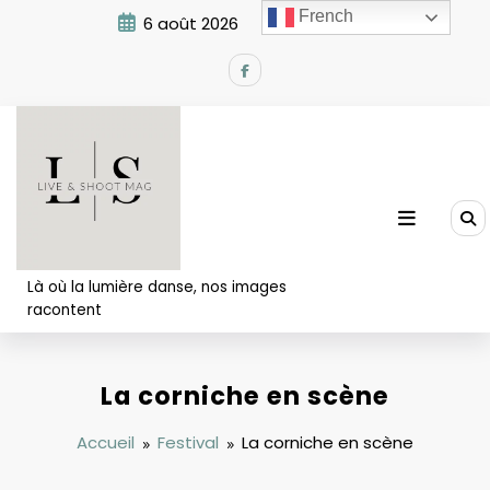
Aller
French
6 août 2026
8:18:10 AM
au
contenu
Là où la lumière danse, nos images
racontent
La corniche en scène
Accueil
Festival
La corniche en scène