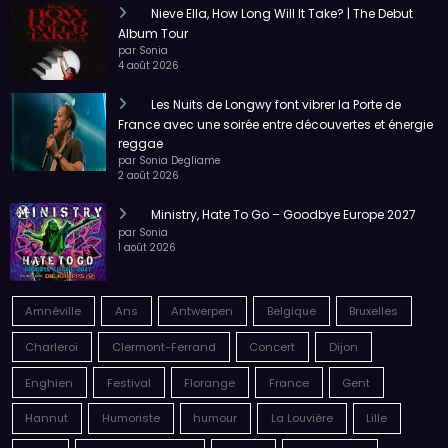
Nieve Ella, How Long Will It Take? | The Debut
Album Tour
par Sonia
4 août 2026
Les Nuits de Longwy font vibrer la Porte de
France avec une soirée entre découvertes et énergie
reggae
par Sonia Degliame
2 août 2026
Ministry, Hate To Go – Goodbye Europe 2027
par Sonia
1 août 2026
Amnéville
Ans
Antwerpen
Belgique
Bruxelles
Charleroi
Clermont-Ferrand
Concert
Dijon
Enghien
Festival
Florange
France
Gent
Hannut
Humoriste
humour
La Louvière
Lille