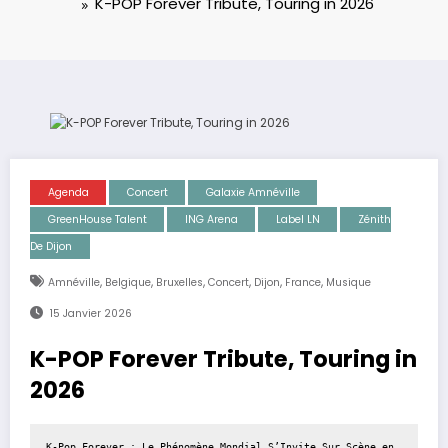
K-POP Forever Tribute, Touring in 2026
Agenda
Concert
Galaxie Amnéville
GreenHouse Talent
ING Arena
Label LN
Zénith
De Dijon
,
,
,
,
,
,
Amnéville
Belgique
Bruxelles
Concert
Dijon
France
Musique
15 Janvier 2026
K-POP Forever Tribute, Touring in
2026
K-Pop Forever : Le Phénomène Mondial S’Invite Sur Scène en 