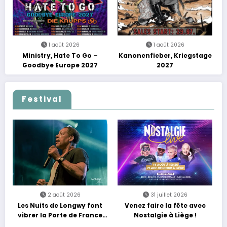
1 août 2026
1 août 2026
Ministry, Hate To Go –
Kanonenfieber, Kriegstage
Goodbye Europe 2027
2027
Festival
2 août 2026
31 juillet 2026
Les Nuits de Longwy font
Venez faire la fête avec
vibrer la Porte de France
Nostalgie à Liège !
avec une soirée entre