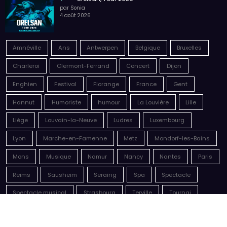
Amnéville
Ans
Antwerpen
Belgique
Bruxelles
Charleroi
Clermont-Ferrand
Concert
Dijon
Enghien
Festival
Florange
France
Gent
Hannut
Humoriste
humour
La Louvière
Lille
Liège
Louvain-la-Neuve
Ludres
Luxembourg
Lyon
Marche-en-Famenne
Metz
Mondorf-les-Bains
Mons
Musique
Namur
Nancy
Nantes
Paris
Reims
Sausheim
Seraing
Spa
Spectacle
Spectacle musical
Strasbourg
Terville
Tournai
Tribute
Wavre
Werchter