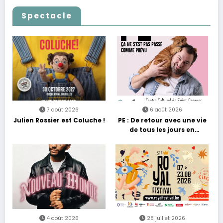
Casino
passe… sans jamais céder
à la nostalgie
Spectacle
7 août 2026
6 août 2026
Julien Rossier est Coluche !
PE : De retour avec une vie
de tous les jours en
équilibre
4 août 2026
28 juillet 2026