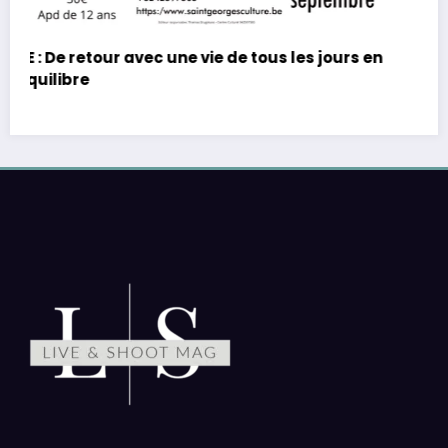
Nations Europe Tour 2027
Là où la lumière danse, nos images racontent