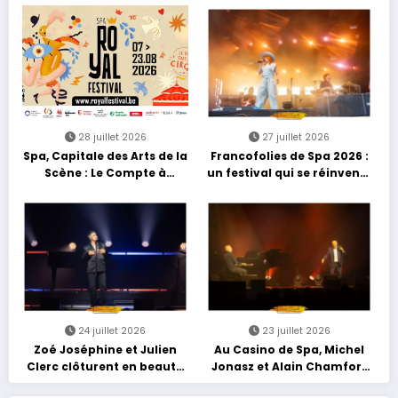
découvertes et énergie
reggae
28 juillet 2026
27 juillet 2026
Spa, Capitale des Arts de la
Francofolies de Spa 2026 :
Scène : Le Compte à
un festival qui se réinvente
Rebours est Lancé !
entre nouveautés et
grands moments de scène
24 juillet 2026
23 juillet 2026
Zoé Joséphine et Julien
Au Casino de Spa, Michel
Clerc clôturent en beauté
Jonasz et Alain Chamfort
Les Nuits Francofolies au
célèbrent le temps qui