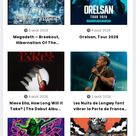
6 août 2026
4 août 2026
Megadeth – Breakout,
Orelsan, Tour 2026
Hibernation Of The
Nations Europe Tour 2027
4 août 2026
2 août 2026
Nieve Ella, How Long Will It
Les Nuits de Longwy font
Take? | The Debut Album
vibrer la Porte de France
Tour
avec une soirée entre
découvertes et énergie
reggae