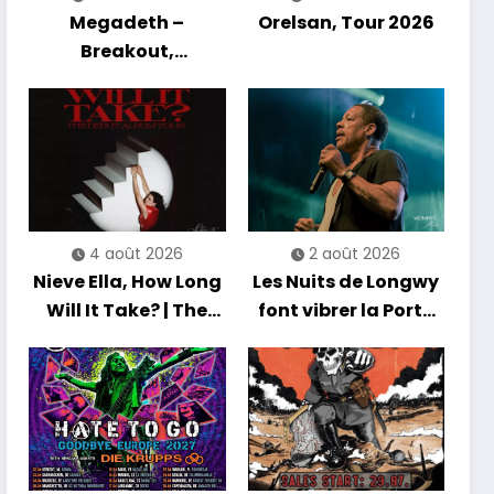
Megadeth –
Orelsan, Tour 2026
Breakout,
Hibernation Of The
Nations Europe Tour
2027
4 août 2026
2 août 2026
Nieve Ella, How Long
Les Nuits de Longwy
Will It Take? | The
font vibrer la Porte
Debut Album Tour
de France avec une
soirée entre
découvertes et
énergie reggae