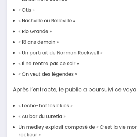
« Otis »
« Nashville ou Belleville »
« Rio Grande »
« 18 ans demain »
« Un portrait de Norman Rockwell »
« Il ne rentre pas ce soir »
« On veut des légendes »
Après l’entracte, le public a poursuivi ce voy
« Lèche-bottes blues »
« Au bar du Lutetia »
Un medley explosif composé de « C’est la vie mon c
rockeur »