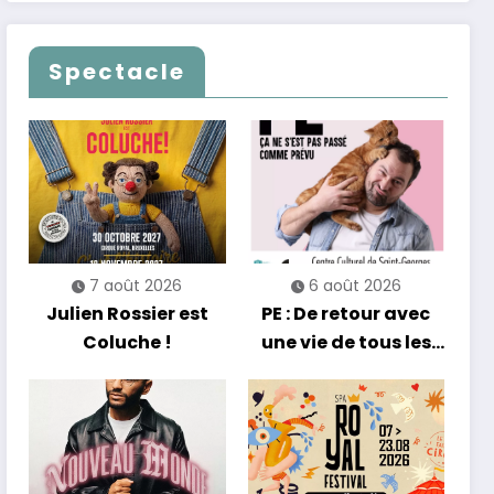
clôturent en beauté
Alain Chamfort
Les Nuits
célèbrent le temps
Francofolies au
qui passe… sans
Spectacle
Casino
jamais céder à la
nostalgie
7 août 2026
6 août 2026
Julien Rossier est
PE : De retour avec
Coluche !
une vie de tous les
jours en équilibre