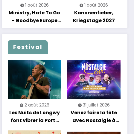
1 août 2026
1 août 2026
Ministry, Hate To Go
Kanonenfieber,
– Goodbye Europe
Kriegstage 2027
2027
Festival
2 août 2026
31 juillet 2026
Les Nuits de Longwy
Venez faire la fête
font vibrer la Porte
avec Nostalgie à
de France avec une
Liège !