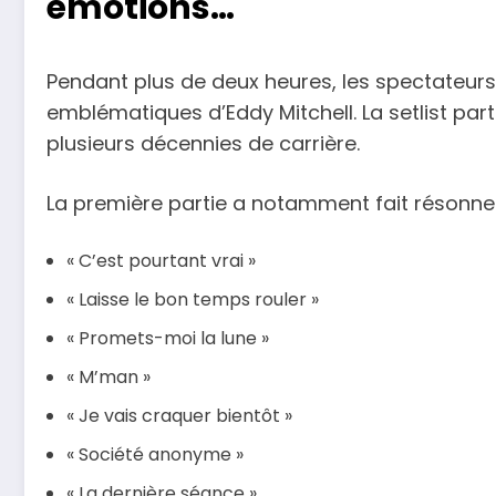
émotions
…
Pendant plus de deux heures, les spectateur
emblématiques d’Eddy Mitchell. La setlist par
plusieurs décennies de carrière.
La première partie a notamment fait résonner
« C’est pourtant vrai »
« Laisse le bon temps rouler »
« Promets-moi la lune »
« M’man »
« Je vais craquer bientôt »
« Société anonyme »
« La dernière séance »