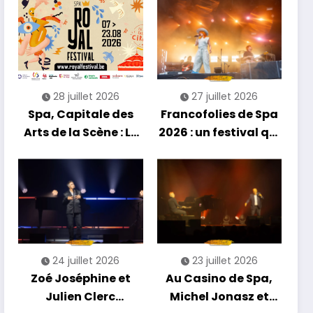
soirée entre
découvertes et
énergie reggae
28 juillet 2026
27 juillet 2026
Spa, Capitale des
Francofolies de Spa
Arts de la Scène : Le
2026 : un festival qui
Compte à Rebours
se réinvente entre
est Lancé !
nouveautés et
grands moments de
scène
24 juillet 2026
23 juillet 2026
Zoé Joséphine et
Au Casino de Spa,
Julien Clerc
Michel Jonasz et