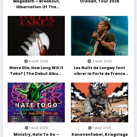
Megadeth – Breakout,
Orelsan, Tour 2026
Hibernation Of The
Nations Europe Tour 2027
4 août 2026
2 août 2026
Nieve Ella, How Long Will It
Les Nuits de Longwy font
Take? | The Debut Album
vibrer la Porte de France
Tour
avec une soirée entre
découvertes et énergie
reggae
1 août 2026
1 août 2026
Ministry, Hate To Go –
Kanonenfieber, Kriegstage