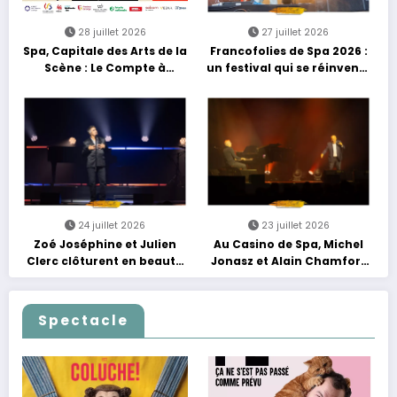
28 juillet 2026
27 juillet 2026
Spa, Capitale des Arts de la
Francofolies de Spa 2026 :
Scène : Le Compte à
un festival qui se réinvente
Rebours est Lancé !
entre nouveautés et
grands moments de scène
24 juillet 2026
23 juillet 2026
Zoé Joséphine et Julien
Au Casino de Spa, Michel
Clerc clôturent en beauté
Jonasz et Alain Chamfort
Les Nuits Francofolies au
célèbrent le temps qui
Casino
passe… sans jamais céder
à la nostalgie
Spectacle