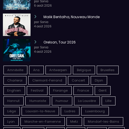
7 août 2026
PE : De retour avec une vie de tous les jours en
équilibre
par Sonia
6 août 2026
Megadeth – Breakout, Hibernation Of The
Nations Europe Tour 2027
par Sonia
6 août 2026
Malik Bentalha, Nouveau Monde
par Sonia
4 août 2026
Orelsan, Tour 2026
par Sonia
4 août 2026
Amnéville
Ans
Antwerpen
Belgique
Bruxelles