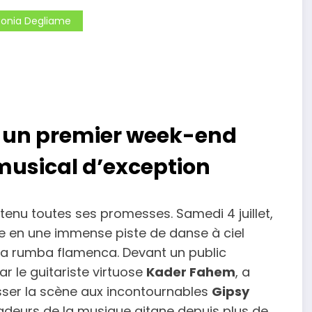
Sonia Degliame
: un premier week-end
musical d’exception
tenu toutes ses promesses. Samedi 4 juillet,
e en une immense piste de danse à ciel
e la rumba flamenca. Devant un public
r le guitariste virtuose
Kader Fahem
, a
isser la scène aux incontournables
Gipsy
adeurs de la musique gitane depuis plus de