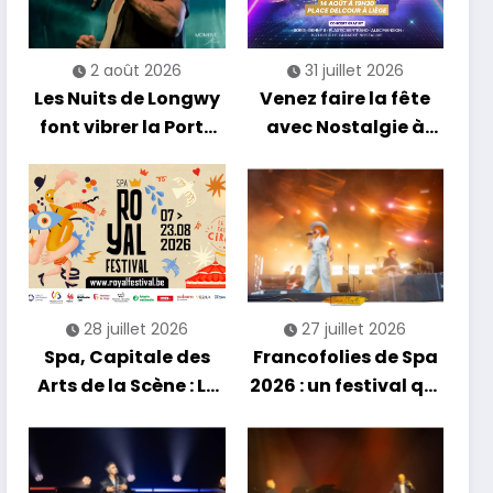
2 août 2026
31 juillet 2026
Les Nuits de Longwy
Venez faire la fête
font vibrer la Porte
avec Nostalgie à
de France avec une
Liège !
soirée entre
découvertes et
énergie reggae
28 juillet 2026
27 juillet 2026
Spa, Capitale des
Francofolies de Spa
Arts de la Scène : Le
2026 : un festival qui
Compte à Rebours
se réinvente entre
est Lancé !
nouveautés et
grands moments de