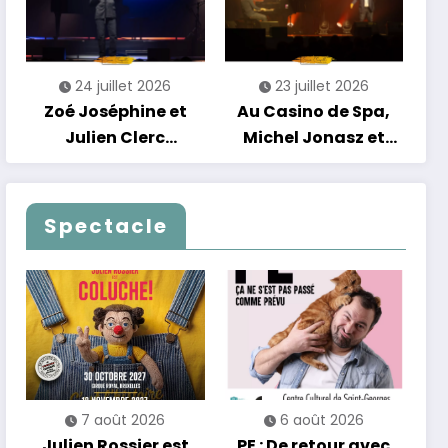
scène
24 juillet 2026
23 juillet 2026
Zoé Joséphine et
Au Casino de Spa,
Julien Clerc
Michel Jonasz et
clôturent en beauté
Alain Chamfort
Les Nuits
célèbrent le temps
Francofolies au
qui passe… sans
Spectacle
Casino
jamais céder à la
nostalgie
7 août 2026
6 août 2026
Julien Rossier est
PE : De retour avec