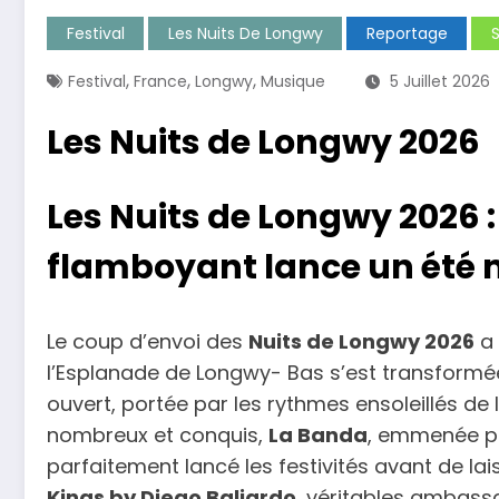
Festival
Les Nuits De Longwy
Reportage
,
,
,
Festival
France
Longwy
Musique
5 Juillet 2026
Les Nuits de Longwy 2026
Les Nuits de Longwy 2026 
flamboyant lance un été 
Le coup d’envoi des
Nuits de Longwy 2026
a 
l’Esplanade de Longwy- Bas s’est transformé
ouvert, portée par les rythmes ensoleillés d
nombreux et conquis,
La Banda
, emmenée pa
parfaitement lancé les festivités avant de la
Kings by Diego Baliardo
, véritables ambass