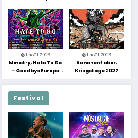
Debut Album Tour
de France avec une
soirée entre
découvertes et
énergie reggae
1 août 2026
1 août 2026
Ministry, Hate To Go
Kanonenfieber,
– Goodbye Europe
Kriegstage 2027
2027
Festival