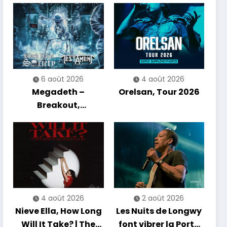
6 août 2026
4 août 2026
Megadeth –
Orelsan, Tour 2026
Breakout,
Hibernation Of The
Nations Europe Tour
2027
4 août 2026
2 août 2026
Nieve Ella, How Long
Les Nuits de Longwy
Will It Take? | The
font vibrer la Porte